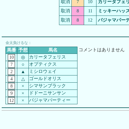
取消
7
10
カリータフェ
取消
8
11
ミッキーハッ
取消
8
12
パジャマパー
金太負けるな：
コメントはありません
馬番
予想
馬名
カリータフェリス
10
◎
オプティクス
7
○
ミシロウェイ
2
▲
ゴールドオリス
4
△
シマサンブラック
8
×
ドドーニサンサン
9
×
パジャマパーティー
12
×