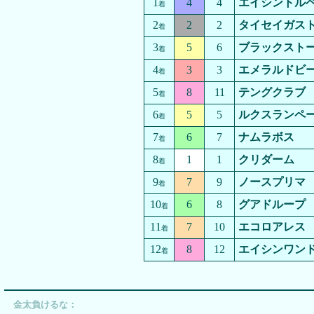
1
4
4
エイシントル
着
2
2
2
タイセイガス
着
3
5
6
ブラックスト
着
4
3
3
エメラルドビ
着
5
8
11
テングクラブ
着
6
5
5
ルクスランペ
着
7
6
7
ナムラボス
着
8
1
1
クリダーム
着
9
7
9
ノースプリマ
着
10
6
8
グアドループ
着
11
7
10
エコロアレス
着
12
8
12
エイシンワン
着
金太負けるな：