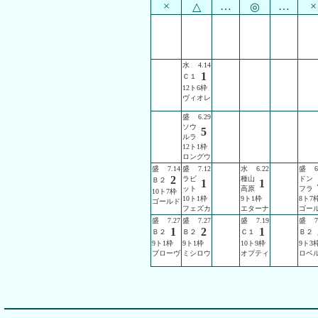
×
…
…
×
△
◎
水
4.14
1
Ｃ１
12ト6枠
ヴィオレ
盛
6.29
ソウ
5
ルラ
12ト1枠
ロングウ
盛
7.14
盛
7.12
水
6.22
盛
6
2
ラビ
種山
ドン
Ｂ２
1
1
ット
高原
フラ
10ト7枠
10ト1枠
9ト1枠
8ト7
ゴールド
フェズカ
エターナ
ゴー
盛
7.27
盛
7.27
盛
7.19
盛
7
1
2
1
Ｂ２
Ｂ２
Ｃ１
Ｂ２
9ト1枠
9ト1枠
10ト9枠
9ト3
ブローヴ
ミシロウ
オプティ
ロベ