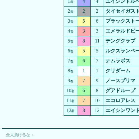
1
4
4
エイシントル
着
2
2
2
タイセイガス
着
3
5
6
ブラックスト
着
4
3
3
エメラルドビ
着
5
8
11
テングクラブ
着
6
5
5
ルクスランペ
着
7
6
7
ナムラボス
着
8
1
1
クリダーム
着
9
7
9
ノースプリマ
着
10
6
8
グアドループ
着
11
7
10
エコロアレス
着
12
8
12
エイシンワン
着
金太負けるな：