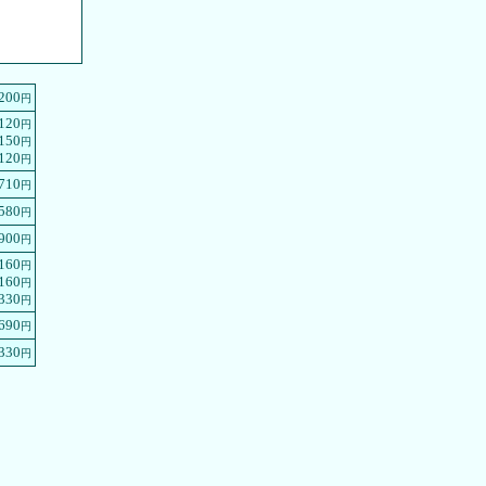
200
円
120
円
150
円
120
円
710
円
580
円
900
円
160
円
160
円
330
円
690
円
330
円