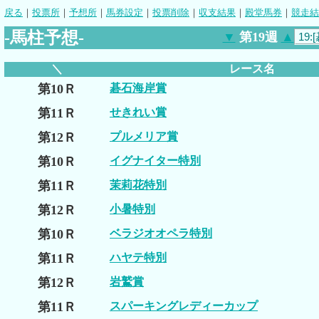
戻る
｜
投票所
｜
予想所
｜
馬券設定
｜
投票削除
｜
収支結果
｜
殿堂馬券
｜
競走結
-馬柱予想-
▼
第19週
▲
＼
レース名
第10Ｒ
碁石海岸賞
第11Ｒ
せきれい賞
第12Ｒ
プルメリア賞
第10Ｒ
イグナイター特別
第11Ｒ
茉莉花特別
第12Ｒ
小暑特別
第10Ｒ
ベラジオオペラ特別
第11Ｒ
ハヤテ特別
第12Ｒ
岩鷲賞
第11Ｒ
スパーキングレディーカップ