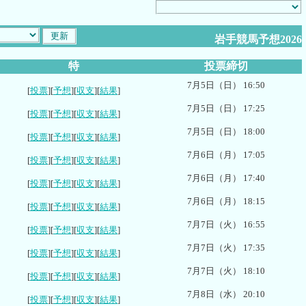
岩手競馬予想2026
特
投票締切
7月5日（日） 16:50
[
投票
][
予想
][
収支
][
結果
]
7月5日（日） 17:25
[
投票
][
予想
][
収支
][
結果
]
7月5日（日） 18:00
[
投票
][
予想
][
収支
][
結果
]
7月6日（月） 17:05
[
投票
][
予想
][
収支
][
結果
]
7月6日（月） 17:40
[
投票
][
予想
][
収支
][
結果
]
7月6日（月） 18:15
[
投票
][
予想
][
収支
][
結果
]
7月7日（火） 16:55
[
投票
][
予想
][
収支
][
結果
]
7月7日（火） 17:35
[
投票
][
予想
][
収支
][
結果
]
7月7日（火） 18:10
[
投票
][
予想
][
収支
][
結果
]
7月8日（水） 20:10
[
投票
][
予想
][
収支
][
結果
]