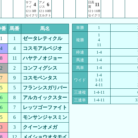
サフ
アメ
日高
4
6
11
ァイ
ジス
賞
12ト3枠
12ト10枠
12ト11枠
セイクリ
エルナト
セイクリ
単勝
1
枠番
馬番
馬名
1
1
1
ゼータレティクル
複勝
4
11
4
4
コスモアルペジオ
枠連
1-4
8
11
ハヤテノオジョー
馬連
1-4
2
2
コンフィグシス
馬単
1-4
1-4
7
9
コスモペンタス
ワイド
1-11
4-11
5
5
フランシスガリバー
三連複
1-4-11
6
8
アルカイックスター
三連単
1-4-11
3
6
7
レッツゴーファイト
5
6
モンサンジャスミン
3
3
クイーンオメガ
8
12
メイショウオタモイ