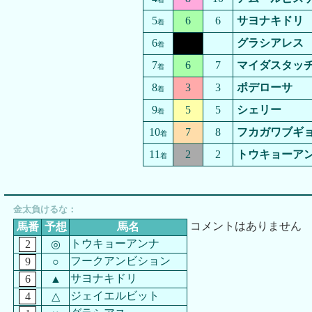
5
6
6
サヨナキドリ
着
6
グラシアレス
着
7
6
7
マイダスタッ
着
8
3
3
ポデローサ
着
9
5
5
シェリー
着
10
7
8
フカガワブギ
着
11
2
2
トウキョーア
着
金太負けるな：
コメントはありません
馬番
予想
馬名
トウキョーアンナ
2
◎
フークアンビション
9
○
サヨナキドリ
6
▲
ジェイエルビット
4
△