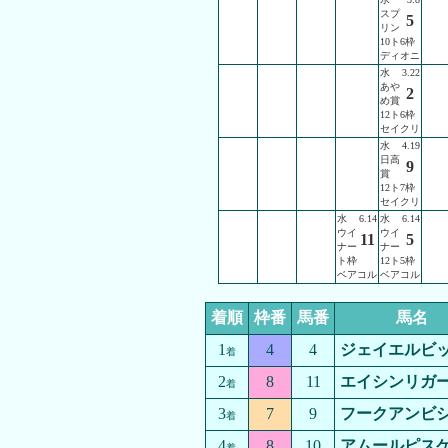
スプ
5
リン
10ト6枠
ディオニ
水
3.22
あや
2
め賞
12ト6枠
セイクリ
水
4.19
日高
9
賞
12ト7枠
セイクリ
水
6.14
水
6.14
ウイ
ウイ
11
5
ナー
ナー
ト枠
12ト5枠
ベアコル
ベアコル
着順
枠番
馬番
馬名
1
4
4
ジェイエルビ
着
2
8
11
エイシンリガ
着
3
7
9
フークアンビ
着
4
8
10
アムールピス
着