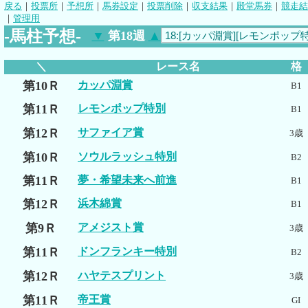
戻る
｜
投票所
｜
予想所
｜
馬券設定
｜
投票削除
｜
収支結果
｜
殿堂馬券
｜
競走結
｜
管理用
-馬柱予想-
▼
第18週
▲
＼
レース名
格
第10Ｒ
カッパ淵賞
B1
第11Ｒ
レモンポップ特別
B1
第12Ｒ
サファイア賞
3歳
第10Ｒ
ソウルラッシュ特別
B2
第11Ｒ
夢・希望未来へ前進
B1
第12Ｒ
浜木綿賞
B1
第9Ｒ
アメジスト賞
3歳
第11Ｒ
ドンフランキー特別
B2
第12Ｒ
ハヤテスプリント
3歳
第11Ｒ
帝王賞
GI