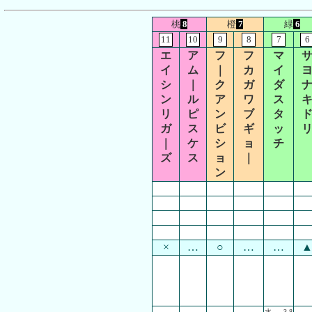
桃
8
橙
7
緑
6
11
10
9
8
7
6
エ
ア
フ
フ
マ
イ
ム
｜
カ
イ
シ
｜
ク
ガ
ダ
ン
ル
ア
ワ
ス
リ
ピ
ン
ブ
タ
ガ
ス
ビ
ギ
ッ
｜
ケ
シ
ョ
チ
ズ
ス
ョ
｜
ン
×
…
○
…
…
水
3.8