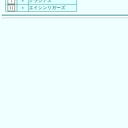
グラシアス
1
×
エイシンリガーズ
11
×