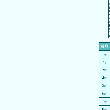
着順
1
着
2
着
3
着
4
着
5
着
6
着
7
着
8
着