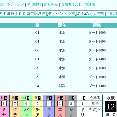
果
｜
ランキング
｜
使用説明
｜
新規登録
｜
参加者リスト
｜
管理用
格
開催
距離
C1
水沢
ダート1600
C1
水沢
ダート1600
OP
水沢
ダート2000
C1
水沢
ダート1400
A
水沢
ダート1600
A
水沢
ダート1600
GI
浦和
ダート1400
桃
8
橙
7
緑
6
黄
5
青
4
赤
3
黒
2
白
1
色枠番
水沢
8
7
6
5
4
3
2
1
馬番
12
ミ
グ
バ
チ
キ
エ
シ
ド
母
馬
父
発 走
ヤ
ラ
ト
ア
タ
ス
ン
リ