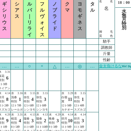
名
名
18：00
ギ
シ
ル
フ
ノ
ク
ヨ
タ
名
シ
ア
バ
ル
ブ
マ
モ
ル
水
無
リ
ス
｜
ヴ
ラ
ギ
月
ウ
リ
ォ
イ
ネ
特
別
ス
ラ
イ
ド
ス
脚
毛
イ
ス
質
色
騎手
調教師
斤量
性齢
…
…
○
×
…
…
△
◎
金太負けるな
Hit! [6
水
3.31
桜花
6
特別
8ト3枠
ライアン
水
4.14
水
3.16
水
3.15
水
3.15
水
3.29
水
3.15
卯月
浅春
弥生
弥生
白嶺
弥生
8
1
4
3
11
1
特別
特別
特別
特別
賞
特別
11ト2枠
12ト7枠
12ト6枠
12ト8枠
12ト9枠
12ト4枠
スズカゴ
レールガ
シンヨモ
シンヨモ
カナオー
スズカゴ
水
4.29
水
3.31
水
4.13
水
4.13
水
4.29
水
4.14
水
4.14
晩春
桜花
陽春
陽春
晩春
卯月
卯月
9
4
3
2
3
10
3
特別
特別
特別
特別
特別
特別
特別
9ト1枠
8ト5枠
11ト6枠
11ト10枠
9ト3枠
11ト9枠
11ト3枠
サンマル
ライアン
キタノプ
キタノプ
サンマル
スズカゴ
スズカゴ