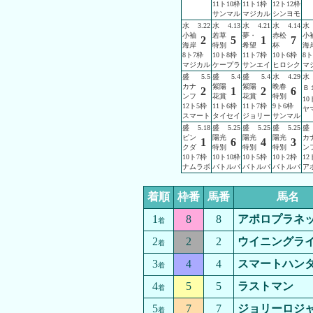
11ト10枠
11ト1枠
12ト12枠
サンマル
マジカル
シンヨモ
水
3.22
水
4.13
水
4.21
水
4.14
水
小袖
若草
夢・
赤松
小
2
5
1
7
海岸
特別
希望
杯
海
8ト7枠
10ト8枠
11ト7枠
10ト6枠
8ト
マジカル
ケープラ
サンエイ
ヒロシク
マ
盛
5.5
盛
5.4
盛
5.4
水
4.29
水
カナ
紫陽
紫陽
晩春
Ｂ
2
1
2
6
ンフ
花賞
花賞
特別
10
12ト5枠
11ト6枠
11ト7枠
9ト6枠
ヤ
スマート
タイセイ
ジョリー
サンマル
盛
5.18
盛
5.25
盛
5.25
盛
5.25
盛
ピン
陽光
陽光
陽光
カ
1
6
4
3
クダ
特別
特別
特別
ン
10ト7枠
10ト10枠
10ト5枠
10ト2枠
12
ナムラボ
バトルバ
バトルバ
バトルバ
ア
着順
枠番
馬番
馬名
1
8
8
アポロプラネ
着
2
2
2
ウイニングラ
着
3
4
4
スマートハン
着
4
5
5
ラストマン
着
5
7
7
ジョリーロジ
着