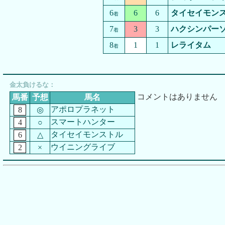
6
6
6
タイセイモン
着
7
3
3
ハクシンパー
着
8
1
1
レライタム
着
金太負けるな：
コメントはありません
馬番
予想
馬名
アポロプラネット
8
◎
スマートハンター
4
○
タイセイモンストル
6
△
ウイニングライブ
2
×