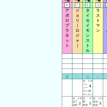
8
7
6
5
ア
ジ
タ
ラ
ポ
ョ
イ
ス
ロ
リ
セ
ト
プ
｜
イ
マ
ラ
ロ
モ
ン
ネ
ジ
ン
ッ
ャ
ス
ト
｜
ト
ル
…
…
◎
△
水
3.24
パン
4
ジー
12ト5枠
サンエン
水
3.30
水
4.7
水
3.15
沈丁
夢・
弥生
2
1
5
花特
希望
特別