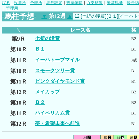
戻る
｜
投票所
｜
予想所
｜
馬券設定
｜
投票削除
｜
収支結果
｜
殿堂馬券
｜
競走結
｜
管理用
-馬柱予想-
▼
第12週
▲
＼
レース名
格
第9Ｒ
七折の滝賞
B2
第10Ｒ
Ｂ１
B1
第11Ｒ
イーハトーブマイル
3歳
第10Ｒ
スモークツリー賞
B1
第11Ｒ
ピンクダイヤモンド賞
B1
第12Ｒ
メイカップ
B2
第10Ｒ
Ｂ２
B2
第11Ｒ
ハイペリカム賞
B1
第12Ｒ
夢・希望未来へ前進
B1
桃
8
橙
7
緑
6
黄
5