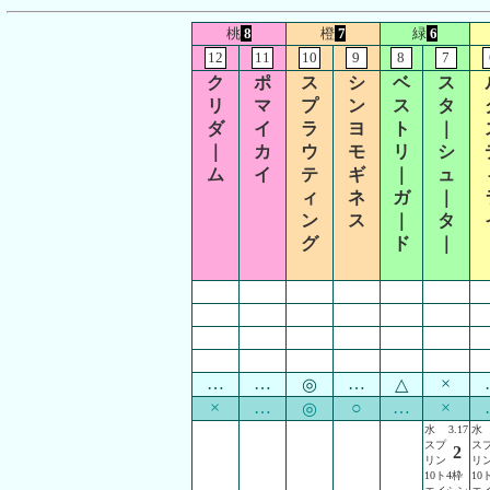
桃
8
橙
7
緑
6
12
11
10
9
8
7
ク
ポ
ス
シ
ベ
ス
リ
マ
プ
ン
ス
タ
ダ
イ
ラ
ヨ
ト
｜
｜
カ
ウ
モ
リ
シ
ム
イ
テ
ギ
｜
ュ
ィ
ネ
ガ
｜
ン
ス
｜
タ
グ
ド
｜
…
…
…
×
◎
△
×
…
○
…
×
◎
水
3.17
水
スプ
ス
2
リン
リ
10ト4枠
10