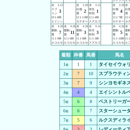
エイシン
エ
水
4.12
水
3.29
水
3.15
水
3.29
水
スプ
白嶺
弥生
白嶺
白
3
2
1
4
リン
賞
特別
賞
賞
10ト8枠
12ト11枠
12ト4枠
12ト7枠
12
エイシン
カナオー
スズカゴ
カナオー
カ
水
4.28
水
4.28
水
4.28
水
4.14
水
4.28
水
栗駒
栗駒
栗駒
卯月
栗駒
栗
7
11
3
3
5
賞
賞
賞
特別
賞
賞
11ト9枠
11ト6枠
11ト8枠
11ト3枠
11ト10枠
11
ルコルセ
ルコルセ
ルコルセ
スズカゴ
ルコルセ
ル
着順
枠番
馬番
馬名
1
1
1
タイセイウォ
着
2
7
10
スプラウティ
着
3
7
9
シンヨモギネ
着
4
4
4
エイシントル
着
5
6
8
ベストリーガ
着
6
6
7
スターシュー
着
7
5
6
ルクスディラ
着
8
3
3
レディーティ
着