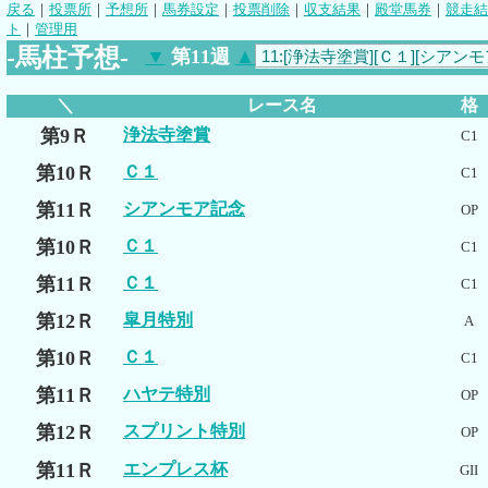
戻る
｜
投票所
｜
予想所
｜
馬券設定
｜
投票削除
｜
収支結果
｜
殿堂馬券
｜
競走結
ト
｜
管理用
-馬柱予想-
▼
第11週
▲
＼
レース名
格
第9Ｒ
浄法寺塗賞
C1
第10Ｒ
Ｃ１
C1
第11Ｒ
シアンモア記念
OP
第10Ｒ
Ｃ１
C1
第11Ｒ
Ｃ１
C1
第12Ｒ
皐月特別
A
第10Ｒ
Ｃ１
C1
第11Ｒ
ハヤテ特別
OP
第12Ｒ
スプリント特別
OP
第11Ｒ
エンプレス杯
GII