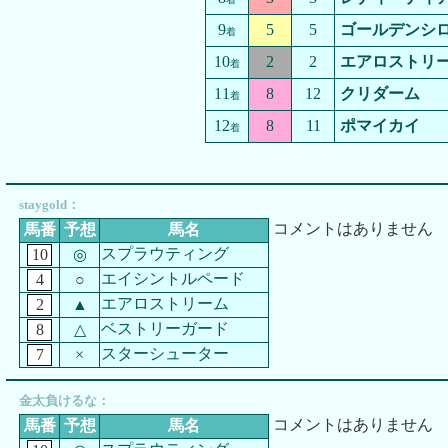
9
5
5
ゴールデンシ
着
10
2
2
エアロストリ
着
11
8
12
クリダーム
着
12
8
11
ポマイカイ
着
staygold：
コメントはありません
馬番
予想
馬名
スプラウティング
10
◎
エイシントルペード
4
○
エアロストリーム
2
▲
ベストリーガード
8
△
スターシューター
7
×
金太負けるな：
コメントはありません
馬番
予想
馬名