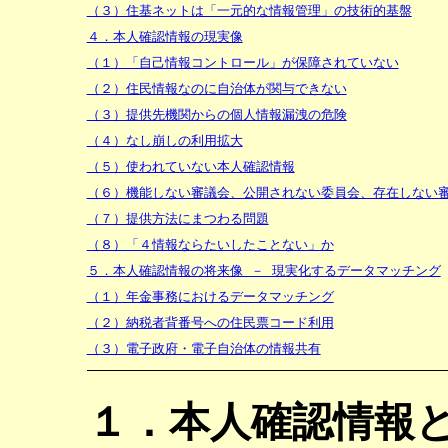
（３）住基ネットは「一元的な情報管理」の技術的基盤
４．本人確認情報の現実像
（１）「自己情報コントロール」が保障されていない
（２）住民情報なのに自治体が関与できない
（３）提供先機関からの個人情報漏洩の危険
（４）なし崩しの利用拡大
（５）使われていない本人確認情報
（６）機能しない審議会、公開されない委員会、存在しない
（７）提供方法にまつわる問題
（８）「４情報ならたいしたことない」か
５．本人確認情報の将来像 － 現実化するデータマッチング
（１）年金事務におけるデータマッチング
（２）納税者背番号への住民票コード利用
（３）電子政府・電子自治体の情報共有
１．本人確認情報