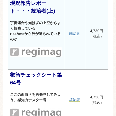
現況報告レポー
ト・・・統治者(上)
宇宙連合や光は🗾の上空からよ
く観察している
4,730円
統治者
ricaAmeから波が送られている
（税込）
のか
叡智チェックシート第
64号
ここの面白さを再発見してみよ
4,730円
統治者
う、感知力テスター号
（税込）