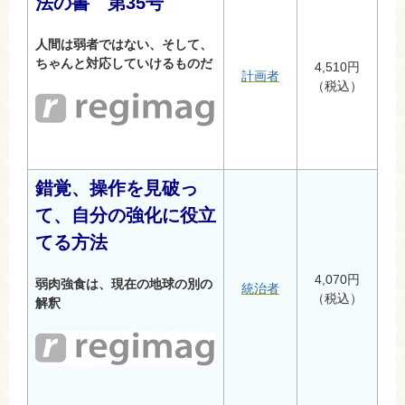
法の書 第35号
人間は弱者ではない、そして、
ちゃんと対応していけるものだ
4,510円
計画者
（税込）
錯覚、操作を見破っ
て、自分の強化に役立
てる方法
4,070円
弱肉強食は、現在の地球の別の
統治者
（税込）
解釈