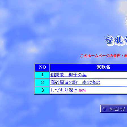
このホームページの音声・画
NO
寮歌名
１
創業歌 椰子の葉
２
高砂周遊の歌 南の海の
３
しづもり深き
new