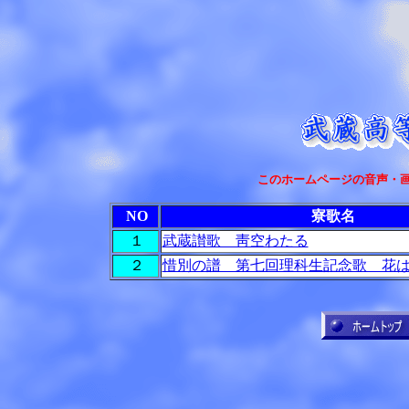
このホームページの音声・画
NO
寮歌名
１
武蔵讃歌 靑空わたる
２
惜別の譜 第七回理科生記念歌 花