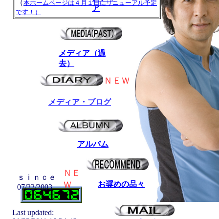
（
本ホームページは４月１日にリニューアル予定
ア
です！）
メディア（過
去）
ＮＥＷ
メディア・ブログ
アルバム
ＮＥ
ｓｉｎｃｅ
Ｗ
お奨めの品々
07/22/2003
Last updated: