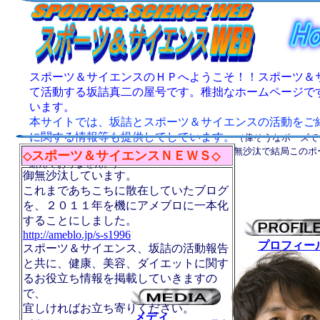
スポーツ＆サイエンスのＨＰへようこそ！！スポーツ＆
て活動する坂詰真二の屋号です。
稚拙なホームページで
います。
本サイトでは、坂詰とスポーツ＆サイエンスの活動をご
に関する情報等も提供してしています。
（偉そうなポーズで
カメラマンの方に撮って頂いたのですが、手持ち無沙汰で結局このポ
スポーツ＆サイエンスＮＥＷＳ
◇
◇
組んでおりません。）
御無沙汰しています。
これまであちこちに散在していたブログ
を、２０１１年を機にアメブロに一本化
することにしました。
http://ameblo.jp/s-s1996
プロフィー
スポーツ＆サイエンス、坂詰の活動報告
と共に、
健康、美容、ダイエットに関す
るお役立ち情報を掲載していきますの
で、
宜しければお立ち寄りください。
メディ