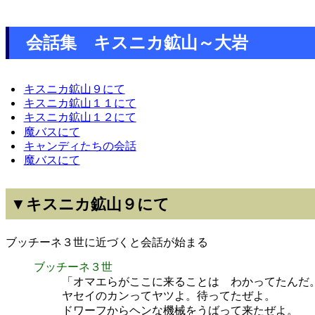
会話集 キスニカ鉱山～大岩
キスニカ鉱山９にて
キスニカ鉱山１１にて
キスニカ鉱山１２にて
魔バスにて
キャンディたちの会話
魔バスにて
▼キスニカ鉱山９にて
ブッチーネ３世に近づくと会話が始まる
ブッチーネ３世
「オマエらがここに来ることは わかってたんだ
ヤセイのカンってヤツよ。待ってたぜよ。
ドワーフからヘンな機械をうばって来たぜよ。