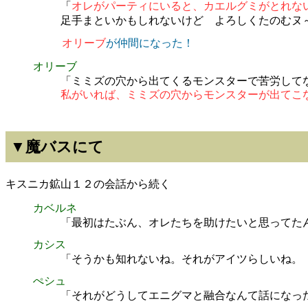
「
オレがパーティにいると、カエルグミがとれな
足手まといかもしれないけど よろしくたのむヌ
オリーブ
が仲間になった！
オリーブ
「ミミズの穴から出てくるモンスターで苦労して
私がいれば、ミミズの穴からモンスターが出てこ
▼魔バスにて
キスニカ鉱山１２の会話から続く
カベルネ
「最初はたぶん、オレたちを助けたいと思ってた
カシス
「そうかも知れないね。それがアイツらしいね。
ぺシュ
「それがどうしてエニグマと融合なんて話になっ