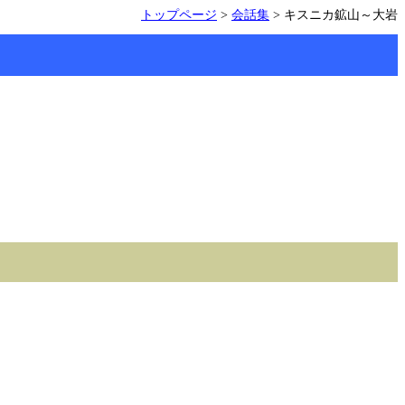
トップページ
>
会話集
> キスニカ鉱山～大岩