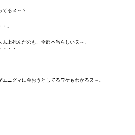
ってるヌ～？
・・。
人以上死んだのも、全部本当らしいヌ～。
・・・・
がエニグマに会おうとしてるワケもわかるヌ～。
！