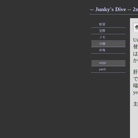
-- Junky's Dive -- 
歓迎
色
交際
メモ
U
小物
替
外海
は
か
script
patch
肝
で
端
y
主