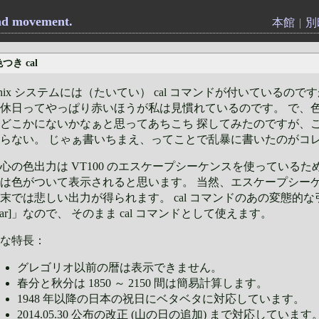
2nd movement.
本館
|
別
つき cal
nix システムには（たいてい） cal コマンドが付いているので
休日ってやっぱり赤いほうが私は見慣れているのです。 で、色つき
どこかにないかなぁと思ってあちこち 探してみたのですが、
らない。 じゃぁ書いちまえ、ってことで乱暴に書いたのがコ
心の色出力は VT100 のエスケープシーケンスを使っているため、
は色がついて表示されると思います。 当然、エスケープシー
末では悲しい出力が得られます。 cal コマンドのあの変態的な引数書
ear]」なので、 そのまま cal コマンドとして使えます。
な特長：
グレゴリオ以前の暦は表示できません。
春分と秋分は 1850 ～ 2150 間は簡易計算します。
1948 年以降の日本の祝日にベタベタに対応しています。
2014.05.30 公布の改正 (山の日の追加) まで対応しています