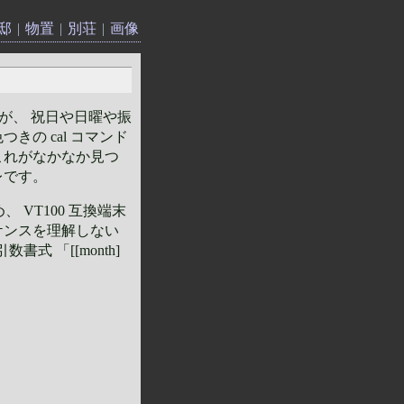
邸
|
物置
|
別荘
|
画像
すが、 祝日や日曜や振
の cal コマンド
これがなかなか見つ
レです。
 VT100 互換端末
ケンスを理解しない
式 「[[month]
。