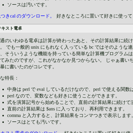
ソースは汚いです。
つきcal のダウンロード。
好きなところに置いて好きに使って
テキスト電卓
通のいわゆる電卓は計算が終わったあと、その計算結果に続け
。 でも一般的 unix にもれなく入っている bc ではそのよう
、そういうような機能を持っている簡単な計算機プログラムは
てみたのですが、これがなかなか見つからない。 じゃぁ書い
暴に書いたのがコレです。
な特長：
中身は perl で eval しているだけなので、perl で使える
perl なので、変数なども好きに使うことができます。
式を演算記号から始めることで、直前の計算結果に続けて
直前の計算結果は $ans に入っており、再利用できます。
comma と入力すると、計算結果をコンマつきで表示します
ソースはとても汚いです。