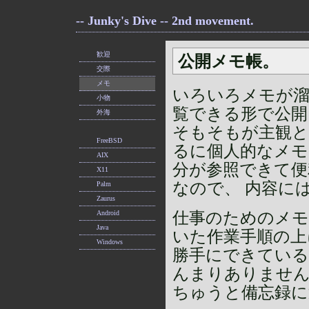
-- Junky's Dive -- 2nd movement.
歓迎
公開メモ帳。
交際
メモ
いろいろメモが
小物
覧できる形で公開
外海
そもそもが主観と
FreeBSD
るに個人的なメモ
AIX
分が参照できて便
X11
なので、 内容に
Palm
Zaurus
仕事のためのメモ
Android
Java
いた作業手順の上に
Windows
勝手にできている
んまりありません
ちゅうと備忘録に