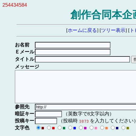
254434584
創作合同本企画
[
ホームに戻る
] [
ツリー表示
] [
ト
お名前
Ｅメール
タイトル
メッセージ
参照先
暗証キー
（英数字で8文字以内）
投稿キー
（投稿時
を入力してください
文字色
■
■
■
■
■
■
■
■
■