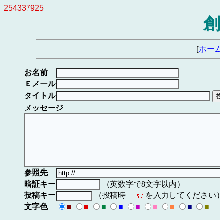
254337925
創
[
ホー
お名前
Ｅメール
タイトル
メッセージ
参照先
暗証キー
（英数字で8文字以内）
投稿キー
（投稿時
を入力してください
文字色
■
■
■
■
■
■
■
■
■