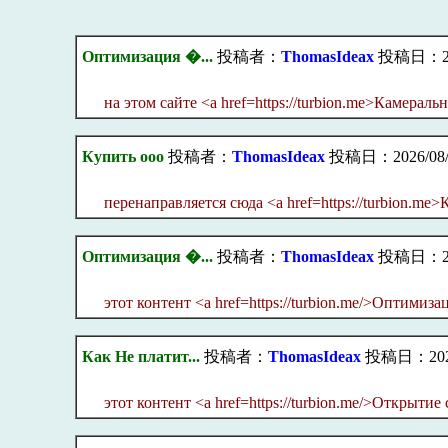
Оптимизация �...
投稿者：
ThomasIdeax
投稿日：2026
на этом сайте <a href=https://turbion.me>Камераль
Купить ооо
投稿者：
ThomasIdeax
投稿日：2026/08/06
перенаправляется сюда <a href=https://turbion.me
Оптимизация �...
投稿者：
ThomasIdeax
投稿日：2026
этот контент <a href=https://turbion.me/>Оптимиз
Как Не платит...
投稿者：
ThomasIdeax
投稿日：2026/
этот контент <a href=https://turbion.me/>Открытие 