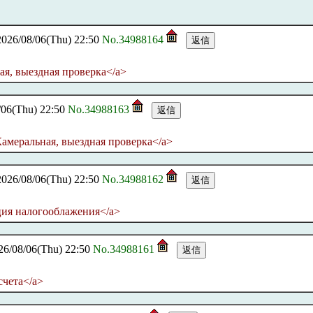
/08/06(Thu) 22:50
No.34988164
ная, выездная проверка</a>
(Thu) 22:50
No.34988163
>Камеральная, выездная проверка</a>
/08/06(Thu) 22:50
No.34988162
ация налогооблажения</a>
08/06(Thu) 22:50
No.34988161
счета</a>