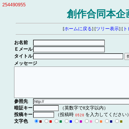
254490955
創作合同本企画
[
ホームに戻る
] [
ツリー表示
] [
ト
お名前
Ｅメール
タイトル
メッセージ
参照先
暗証キー
（英数字で8文字以内）
投稿キー
（投稿時
を入力してください
文字色
■
■
■
■
■
■
■
■
■