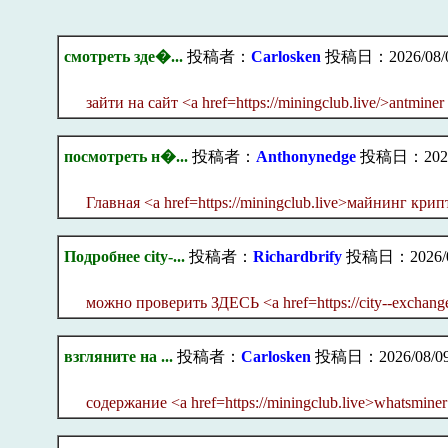
смотреть зде�...
投稿者：
Carlosken
投稿日：2026/08/09
зайти на сайт <a href=https://miningclub.live/>antminer
посмотреть н�...
投稿者：
Anthonynedge
投稿日：2026/0
Главная <a href=https://miningclub.live>майнинг кр
Подробнее city-...
投稿者：
Richardbrify
投稿日：2026/08/
можно проверить ЗДЕСЬ <a href=https://city--exchange
взгляните на ...
投稿者：
Carlosken
投稿日：2026/08/09(
содержание <a href=https://miningclub.live>whatsmine