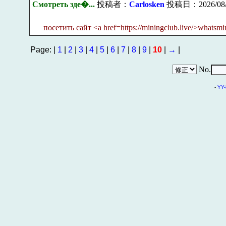
Смотреть зде�...
投稿者：
Carlosken
投稿日：2026/08/0
посетить сайт <a href=https://miningclub.live/>whatsm
Page: |
1
|
2
|
3
|
4
|
5
|
6
|
7
|
8
|
9
|
10
|
→
|
No.
-
YY