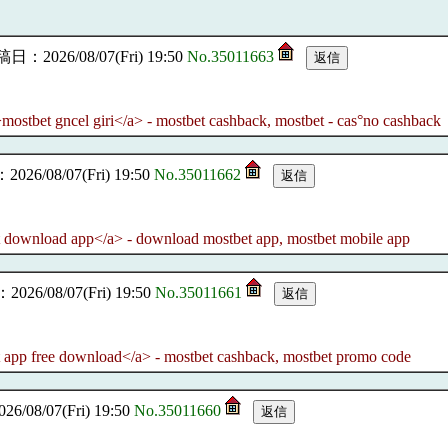
：2026/08/07(Fri) 19:50
No.35011663
mostbet gncel giri</a> - mostbet cashback, mostbet - cas°no cashback
26/08/07(Fri) 19:50
No.35011662
t download app</a> - download mostbet app, mostbet mobile app
26/08/07(Fri) 19:50
No.35011661
 app free download</a> - mostbet cashback, mostbet promo code
08/07(Fri) 19:50
No.35011660