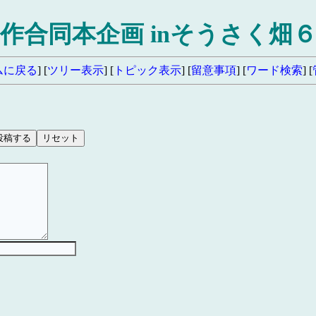
作合同本企画 inそうさく畑
ムに戻る
] [
ツリー表示
] [
トピック表示
] [
留意事項
] [
ワード検索
] [
）