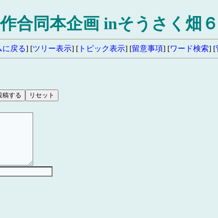
作合同本企画 inそうさく畑
ムに戻る
] [
ツリー表示
] [
トピック表示
] [
留意事項
] [
ワード検索
] [
）