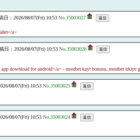
：2026/08/07(Fri) 10:53
No.35003027
allet</a>
日：2026/08/07(Fri) 10:53
No.35003026
app download for android</a> - mostbet kayt bonusu, mostbet trkiye g
/08/07(Fri) 10:53
No.35003025
/08/07(Fri) 10:53
No.35003024