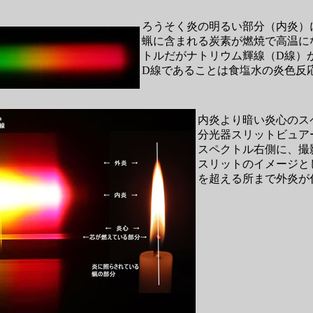
ろうそく炎の明るい部分（内炎）
蝋に含まれる炭素が燃焼で高温に
トルだがナトリウム輝線（D線）
D線であることは食塩水の炎色反
内炎より暗い炎心のス
分光器スリットビュア
スペクトル右側に、撮
スリットのイメージと
を超える所まで外炎が