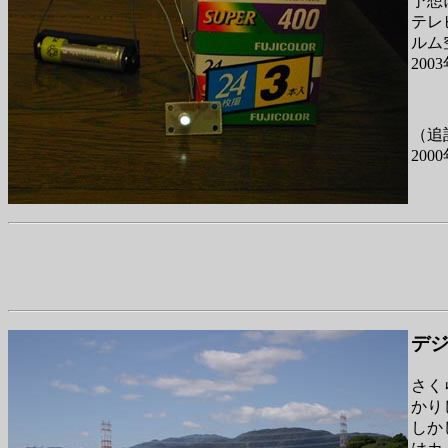
予想
テレ
ルム
200
（追
20
デ
さく
かり
しか