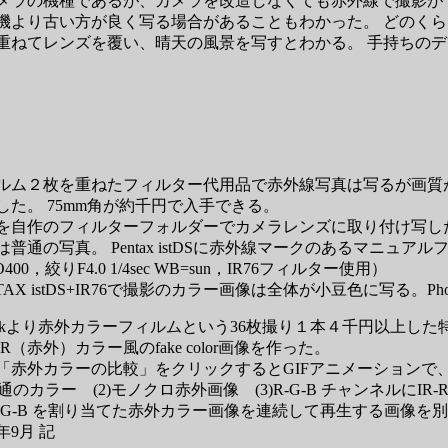
メラの機種であるが、カメラを改造しなくても赤外線で撮影が
機より古い方が良く写る場合があることもわかった。 どのく
重ねてレンズを覆い、晴天の風景を写すとわかる。 手持ちのデジカメ
ルム２枚を重ねたフィルター代用品で赤外線写真は写るが画質が
した。 75mm角が約千円で入手できる。
を自作のフィルターフォルダーでカメラレンズに取り付け写し
は普通の写真。 Pentax istDSに赤外線マークのあるマニュアルフ
O400，絞りF4.0 1/4sec WB=sun，IR76フィルター使用）
NTAX istDS+IR76で撮影のカラー画像は全体が小豆色に写る。
dakより赤外カラーフィルムという36枚撮り１本４千円以上した特殊
R（赤外）カラー風のfake color画像を作った。
「赤外カラーの比較」をクリックするとGIFアニメーションで
普通のカラー (2)モノクロ赤外画像 (3)R-G-B チャンネルにIR-
R-G-B を割り当てた赤外カラー画像を連続して再生する画像を
9年9月 記