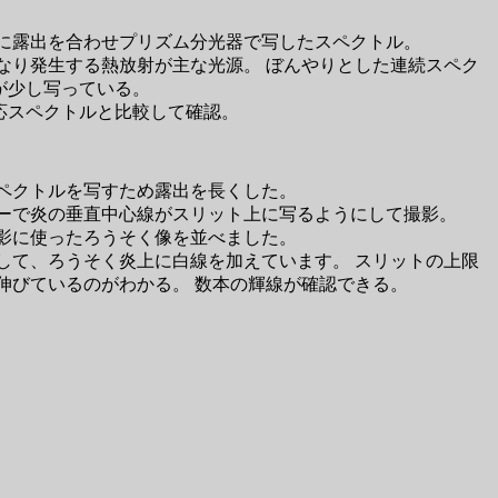
に露出を合わせプリズム分光器で写したスペクトル。
なり発生する熱放射が主な光源。 ぼんやりとした連続スペク
が少し写っている。
応スペクトルと比較して確認。
ペクトルを写すため露出を長くした。
ーで炎の垂直中心線がスリット上に写るようにして撮影。
影に使ったろうそく像を並べました。
して、ろうそく炎上に白線を加えています。 スリットの上限
伸びているのがわかる。 数本の輝線が確認できる。