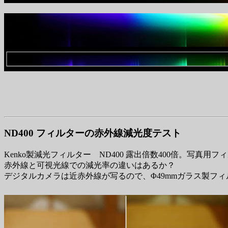
ND400 フィルターの赤外線減光度テスト
Kenko製減光フィルター ND400 露出倍数400倍。写真用
赤外線と可視光線での減光率の違いはあるか？
デジタルカメラは近赤外線が写るので、Φ49mmガラス製フィ