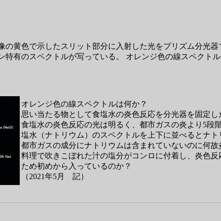
像の黄色で示したスリット部分に入射した光をプリズム分光器
ン特有のスペクトルが写っている。 オレンジ色の線スペクト
オレンジ色の線スペクトルは何か？
思い当たる物として食塩水の炎色反応を分光器を固定し
食塩水の炎色反応の光は明るく、都市ガスの炎より5段
塩水（ナトリウム）のスペクトルを上下に並べるとナト
都市ガスの成分にナトリウムは含まれていないのに何故
料理で吹きこぼれた汁の塩分がコンロに付着し、炎色反
ため初めから入っているのか？
（2021年5月 記）