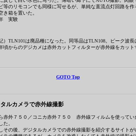
に反して白い水色に写った。薄暗い廊下にてAUTO撮影。肉眼
ビ等のリモコンでも同様に写せるが、単純な直流点灯回路を作
空き箱を置いた。
3年 実験
記）TLN101は廃品種になった。同等品はTLN108。ピーク波長は
00年頃からのデジカメは赤外カットフィルターが赤外線をカッ
GOTO Top
ジタルカメラで赤外線撮影
ら赤外７５０／コニカ赤外７５０ 赤外線フィルムを使ってい
した。
しその後、デジタルカメラでの赤外線撮影を紹介するサイトが