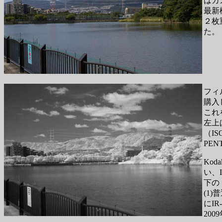
はカ
最新
２枚
た。
フィ
購入
これ
左上
（IS
PE
Ko
い、I
下の
(1)
にI
200