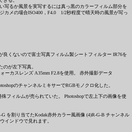
できる。
らい写るか風景を実写するには真っ黒のカラーフィルム部分を
の場合ISO400，F4.0 1/2秒程度で晴天時の風景が写っ
良くないので富士写真フィルム製シートフィルター IR76を
たのが左下写真。
ォーカスレンズ A35mm F2.8を使用。 赤外撮影データ
PhotoshopのチャンネルミキサーでRGBモノクロ化した。
フィルムが売られていた。 Photoshopで左上下の画像を使
、
R-G を割り当てたKodak赤外カラー風画像 (4)R-G-B チャンネル
別ウインドウで見れます。