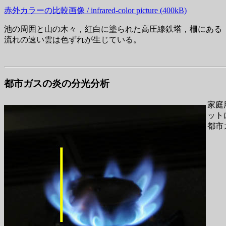
赤外カラーの比較画像 / infrared-color picture (400kB)
池の周囲と山の木々，紅白に塗られた高圧線鉄塔，柵にある
流れの速い雲は色ずれが生じている。
都市ガスの炎の分光分析
家庭
ット
都市