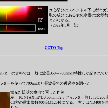
炎心部分のスペクトル下に都市ガ
蝋の成分である炭化水素の燃焼時
とがわかる。
（2022年5月 記）
GOTO Top
フィルターの資料では一般に波長350～700nmの特性しか記されて
ルターを使って700nmより長波長での透過率を調べた。
蛍光灯照明の室内で写した作例
左： PENTAX ist*DS 50mm F2.8 フィルター無し ISO200
0.3秒の露出倍数400倍は120秒になる。 右：はND4
れた。