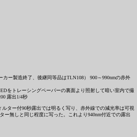
ーカー製造終了、後継同等品はTLN108） 900～990nmの赤外
のLEDをトレーシングペーパーの裏面より照射して暗い室内で撮
0 露出1/4秒
00フィルター付90秒露出では明るく写り、赤外線での減光率は可視
ルター無しと同じ程度に写った。これより940nm付近での露出