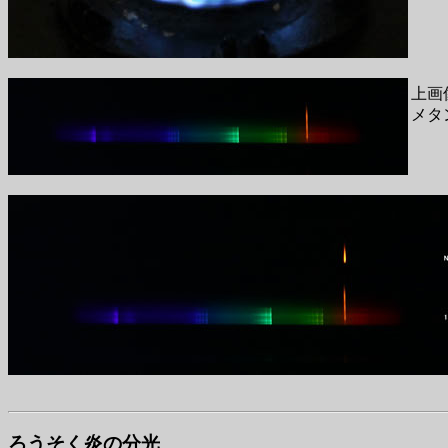
上画
メタ
ろうそく炎の分光