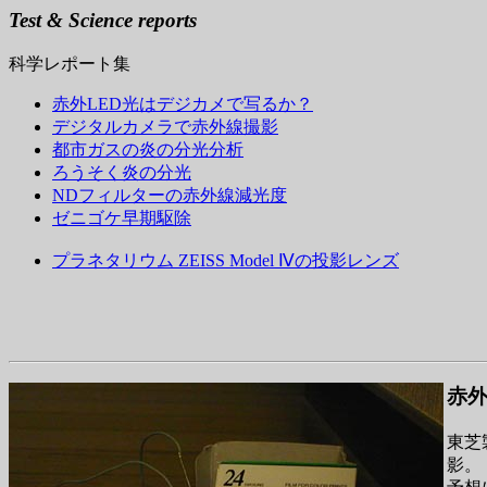
Test & Science reports
科学レポート集
赤外LED光はデジカメで写るか？
デジタルカメラで赤外線撮影
都市ガスの炎の分光分析
ろうそく炎の分光
NDフィルターの赤外線減光度
ゼニゴケ早期駆除
プラネタリウム ZEISS Model Ⅳの投影レンズ
赤外
東芝
影。