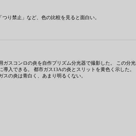
「つり禁止」など、色の比較を見ると面白い。
用ガスコンロの炎を自作プリズム分光器で撮影した。 この分
に導入できる。 都市ガス13Aの炎とスリットを黄色く示した
ガスの炎は青白く、あまり明るくない。