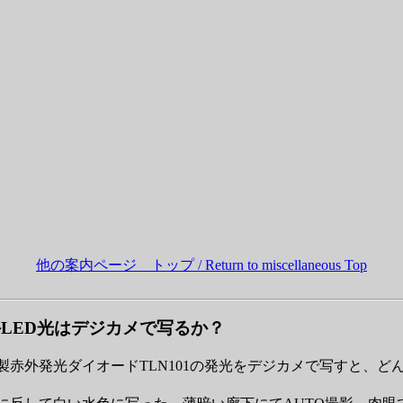
他の案内ページ トップ / Return to miscellaneous Top
LED光はデジカメで写るか？
製赤外発光ダイオードTLN101の発光をデジカメで写すと、どんな色