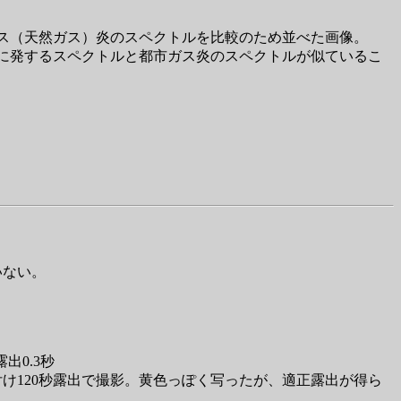
ス（天然ガス）炎のスペクトルを比較のため並べた画像。
に発するスペクトルと都市ガス炎のスペクトルが似ているこ
いない。
 露出0.3秒
00を付け120秒露出で撮影。黄色っぽく写ったが、適正露出が得ら