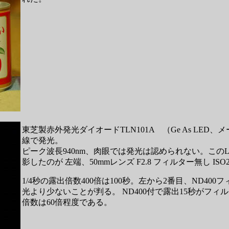
東芝製赤外発光ダイオードTLN101A （Ge As LED、メ
線で発光。
ピーク波長940nm、肉眼では発光は認められない。こ
影したのが 左端、50mmレンズ F2.8 フィルター無し ISO20
1/4秒の露出倍数400倍は100秒。左から2番目、ND4
光より少ないことが判る。 ND400付で露出15秒がフィ
倍数は60倍程度である。