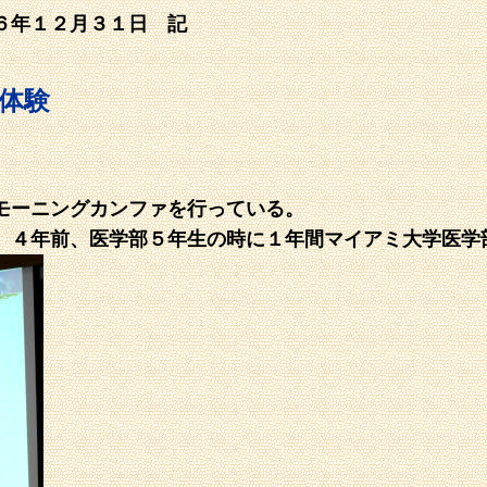
６年１２月３１日 記
体験
モーニングカンファを行っている。
、４年前、医学部５年生の時に１年間マイアミ大学医学