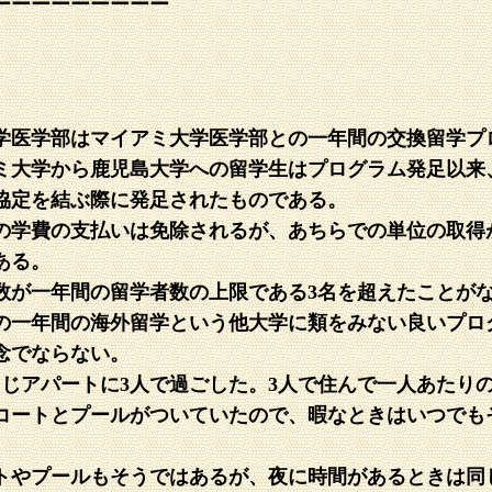
ーーーーーーーーー
学医学部はマイアミ大学医学部との一年間の交換留学プ
ミ大学から鹿児島大学への留学生はプログラム発足以来
協定を結ぶ際に発足されたものである。
の学費の支払いは免除されるが、あちらでの単位の取得
ある。
者数が一年間の留学者数の上限である3名を超えたことが
の一年間の海外留学という他大学に類をみない良いプロ
念でならない。
じアパートに3人で過ごした。3人で住んで一人あたり
コートとプールがついていたので、暇なときはいつでも
トやプールもそうではあるが、夜に時間があるときは同