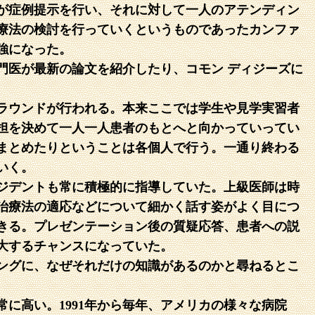
が症例提示を行い、それに対して一人のアテンディン
療法の検討を行っていくというものであったカンファ
強になった。
門医が最新の論文を紹介したり、コモン ディジーズに
ラウンドが行われる。本来ここでは学生や見学実習者
担を決めて一人一人患者のもとへと向かっていってい
まとめたりということは各個人で行う。一通り終わる
いく。
ジデントも常に積極的に指導していた。上級医師は時
治療法の適応などについて細かく話す姿がよく目につ
きる。プレゼンテーション後の質疑応答、患者への説
大するチャンスになっていた。
ングに、なぜそれだけの知識があるのかと尋ねるとこ
に高い。1991年から毎年、アメリカの様々な病院