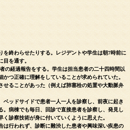
りを終わらせたりする。レジデントや学生は朝7時前に
に目を通す。
患者の経過報告をする。学生は担当患者の二十四時間以
細かつ正確に理解をしていることが求められていた。
させることがあった（例えば肺塞栓の処置や大動脈弁
、ベッドサイドで患者一人一人を診察し、前夜に起き
る。病棟でも毎日、回診で直接患者を診察し、発見し
早く診察技術が身に付いていくように思えた。
告は行われず、診断に難渋した患者や興味深い疾患の