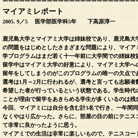
ーーーーーーーーーーーーーーーーーーーーーーーー
マイアミレポート
2005. 9／5 医学部医学科5年 下高原淳一
鹿児島大学とマイアミ大学は姉妹校であり、鹿児島大
の問題をはじめとしたさまざまな問題により、マイア
学プログラムはまだ若く十一年前に大学間での姉妹校
留学中はマイアミ大学の好意により、マイアミ大学へ
留年をしてしまうのがこのプログラムの唯一の欠点で
選考は1月～2月に行われるが、選考と言っても志願
希望した者が行っているという状態である。学生時代
ことが理由で留学をあきらめる学生が多くいるのは残
今回、マイアミには自分を含む計3名で行き、一年間同
なくやはり広かった。さらに、部屋の目の前にテニス
て非常に良かったように思う。
マイアミでの生活は非常に楽しいもので、テニスコー