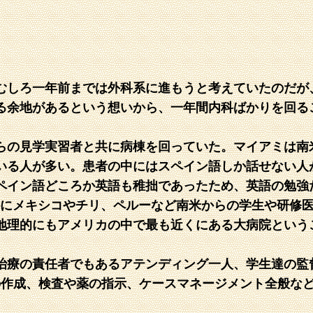
しろ一年前までは外科系に進もうと考えていたのだが、J
る余地があるという想いから、一年間内科ばかりを回る
らの見学実習者と共に病棟を回っていた。マイアミは南
いる人が多い。患者の中にはスペイン語しか話せない人
ペイン語どころか英語も稚拙であったため、英語の勉強
く、特にメキシコやチリ、ペルーなど南米からの学生や研
地理的にもアメリカの中で最も近くにある大病院という
治療の責任者でもあるアテンディング一人、学生達の監
の作成、検査や薬の指示、ケースマネージメント全般など