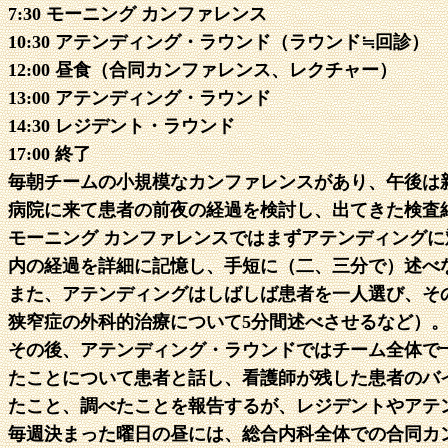
7:30 モーニング カンファレンス
10:30 アテンディング・ラウンド（ラウンド≒回診）
12:00 昼食（合同カンファレンス、レクチャー）
13:00 アテンディング・ラウンド
14:30 レジデント・ラウンド
17:00 終了
毎朝チームの小規模なカンファレンスがあり、午後は
病院に来て患者の前夜の経過を検討し、出てきた検査
モーニング カンファレンスではまずアテンディング
内の経過を詳細に記憶し、手短に（二、三分で）述べ
また、アテンディングはしばしば患者を一人選び、そ
狭窄症の外科的治療について5分間述べさせるなど）
その後、アテンディング・ラウンドではチーム全体で
たことについて患者と話し、看護師が残した患者のバ
たこと、調べたことを報告するが、レジデントやアテ
毎週決まった曜日の昼には、総合内科全体での合同カ