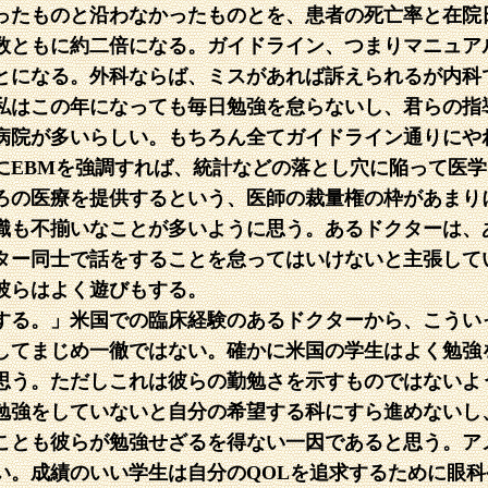
ったものと沿わなかったものとを、患者の死亡率と在院
数ともに約二倍になる。ガイドライン、つまりマニュア
とになる。外科ならば、ミスがあれば訴えられるが内科
私はこの年になっても毎日勉強を怠らないし、君らの指
病院が多いらしい。もちろん全てガイドライン通りにや
にEBMを強調すれば、統計などの落とし穴に陥って医
ろの医療を提供するという、医師の裁量権の枠があまり
識も不揃いなことが多いように思う。あるドクターは、
ター同士で話をすることを怠ってはいけないと主張して
彼らはよく遊びもする。
する。」米国での臨床経験のあるドクターから、こうい
してまじめ一徹ではない。確かに米国の学生はよく勉強
思う。ただしこれは彼らの勤勉さを示すものではないよ
勉強をしていないと自分の希望する科にすら進めないし
ことも彼らが勉強せざるを得ない一因であると思う。ア
い。成績のいい学生は自分のQOLを追求するために眼