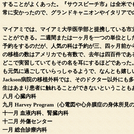
することがよくあった。『サウスビーチ市』は全米で
常に安かったので、グランドキャニオンやイタリアで
マイアミでは、マイアミ大学医学部と提携している市立病院の
ことができる。二週間または一ヶ月を一つの単位とし
予約をするのだが、人気の科は予約が三、四ヶ月前から
の移植の数はアメリカでも有数で、去年は四百件である
どこで実習していてもその名を耳にするほどであった
も元気に過ごしていらっしゃるようで、なんとも嬉し
Jackson病院の移植外科では、そのドクター以外
生はあまり患者に触れることができないということも
八月 心臓内科
九月 Harvey Program（心電図や心弁膜症の身体
十一月 血液内科、腎臓内科
十二月 外傷センター
一月 総合診療内科