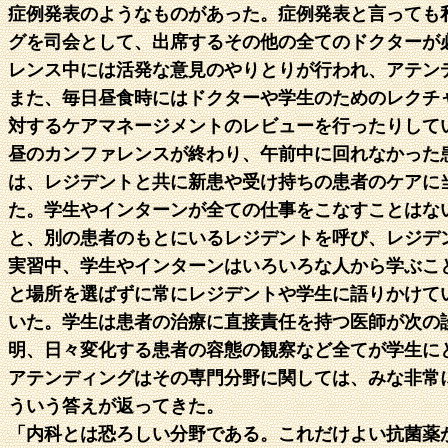
症例発表のようなものがあった。症例発表と言っても
グを司会として、出席するその他の全てのドクターが
レンス中には活発な意見のやりとりが行われ、アテン
また、毎日昼食時にはドクターや学生のためのレクチ
対するケアマネージメントのレビューを行ったりして
昼のカンファレンスが終わり、午前中に回れなかった
は、レジデントと共に新患や受け持ちの患者のケアに
た。学生やインターンが全ての仕事をこなすことはな
と、別の患者のもとにいるレジデントを呼び、レジデ
実習中、学生やインターンはいろいろな人から学ぶこ
と場所を選ばずに常にレジデントや学生に語りかけて
いた。学生は患者の治療に直接責任を持つ医師が次の
明、日々変化する患者の容態の観察など全てが学生に
アテンディングはその専門分野に関しては、みな非常
ういう答えが返ってきた。
「内科とは恐ろしい分野である。これだけよい抗菌薬が