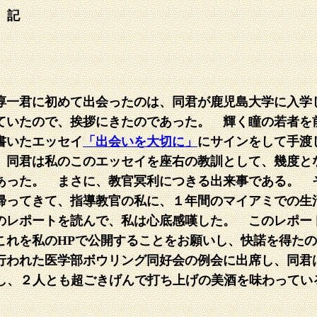
 記
一君に初めて出会ったのは、同君が鹿児島大学に入学
ていたので、挨拶にきたのであった。 輝く瞳の若者を
書いたエッセイ
「出会いを大切に」
にサインをして手渡
、同君は私のこのエッセイを座右の教訓として、幾度と
あった。 まさに、教官冥利につきる出来事である。 
帰ってきて、指導教官の私に、１年間のマイアミでの生
のレポートを読んで、私は心底感嘆した。 このレポー
これを私のHPで公開することをお願いし、快諾を得た
行われた医学部ボウリング同好会の例会に出席し、同君
し、２人とも超ごきげんで打ち上げの美酒を味わってい