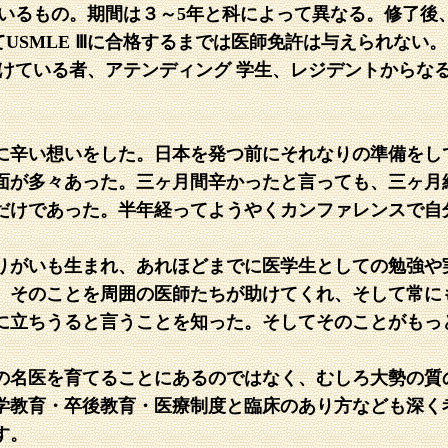
ているもの。期間は３～5年と科によって異なる。修了後
USMLE Ⅲに合格するまでは医師免許は与えられない。
受けている者、アテンディング 学生、レジデントからな
に辛い想いをした。日本を発つ前にそれなりの準備をし
面が多々あった。三ヶ月間辛かったと言っても、三ヶ月
”だけであった。半年経ってようやくカンファレンスで自
りがいも生まれ、あれほどまでに医学生としての勉強や
、そのことを周囲の医師たちが助けてくれ、そして常に
に立ちうると言うことを知った。そしてそのことがもっ
の名医を育てることにあるのではなく、むしろ大勢の質
学教育・卒後教育・医療制度と臨床のあり方なども深く
す。