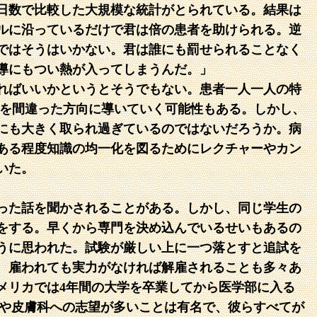
日数で比較した大規模な統計がとられている。結果は
ルに沿っているだけで君は倍の患者を助けられる。逆
ではそうはいかない。君は誰にも罰せられることなく
導にもつい熱が入ってしまうんだ。」
ればいいかというとそうでもない。患者一人一人の特
学を間違った方向に導いていく可能性もある。しかし、
にも大きく取られ過ぎているのではないだろうか。病
ある程度知識の均一化を図るためにレクチャーやカン
いた。
った話を聞かされることがある。しかし、同じ学生の
をする。早くから専門を決め込んでいるせいもあるの
うに思われた。試験が厳しい上に一つ落とすと追試を
、雇われても実力がなければ解雇されることも多々あ
メリカでは4年間の大学を卒業してから医学部に入る
科や皮膚科への志望が多いことは有名で、彼らすべてが