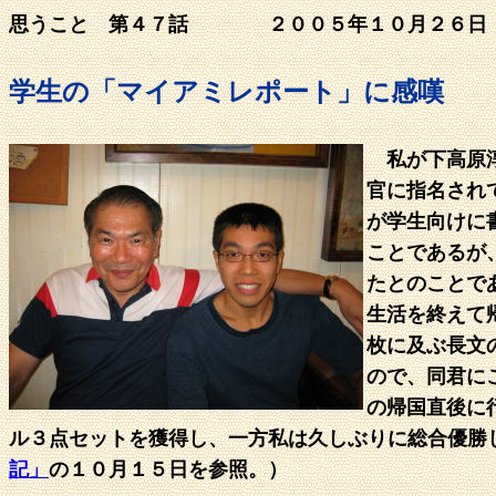
思うこと 第４７話 ２００５年１０月２６日
学生の「マイアミレポート」に感嘆
私が下高原淳
官に指名され
が学生向けに
ことであるが
たとのことで
生活を終えて
枚に及ぶ長文
ので、同君に
の帰国直後に
ル３点セットを獲得し、一方私は久しぶりに総合優勝
記」
の１０月１５日を参照。）