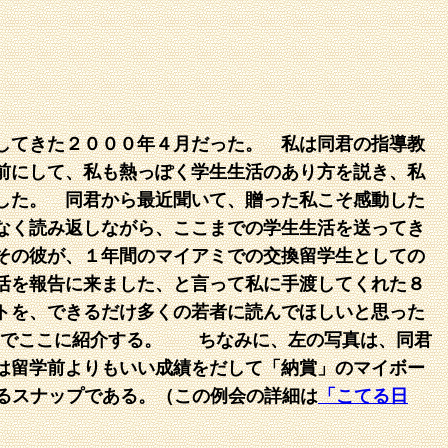
してきた２０００年４月だった。 私は同君の指導教
前にして、私も熱っぽく学生生活のあり方を説き、私
した。 同君から最近聞いて、贈った私こそ感動した
なく読み返しながら、ここまでの学生生活を送ってき
その彼が、１年間のマイアミでの交換留学生としての
活を報告に来ました、と言って私に手渡してくれた８
トを、できるだけ多くの若者に読んでほしいと思った
のでここに紹介する。 ちなみに、左の写真は、同君
は留学前よりもいい成績をだして「納賞」のマイボー
るスナップである。（この例会の詳細は
「こてる日