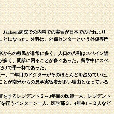
ackson病院での内科での実習が日本でのそれより
ことになった。外科は、外傷センターという外傷専門
米からの移民が非常に多く、人口の八割はスペイン語
が多く、問診に困ることが多々あった。留学中にスペ
だけで手一杯であった。
修医一、二年目のドクターがそのほとんどを占めていた。
ことが南米からの見学実習者が多い理由となっている
督をするレジデント２～3年目の医師一人、レジデント
を行うインターン一人、医学部３、4年生1～２人など