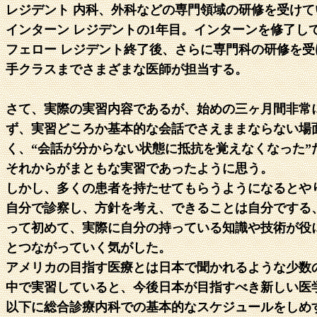
レジデント 内科、外科などの専門領域の研修を受け
インターン レジデントの1年目。インターンを修了して
フェロー レジデント終了後、さらに専門科の研修を
手クラスまでさまざまな医師が担当する。
さて、実際の実習内容であるが、始めの三ヶ月間非常
ず、実習どころか基本的な会話でさえままならない場
く、“会話が分からない状態に抵抗を覚えなくなった
それからがまともな実習であったように思う。
しかし、多くの患者を持たせてもらうようになるとや
自分で診察し、方針を考え、できることは自分でする
って初めて、実際に自分の持っている知識や技術が役
とつながっていく気がした。
アメリカの目指す医療とは日本で聞かれるような少数
中で実習していると、今後日本が目指すべき新しい医
以下に総合診療内科での基本的なスケジュールをしめ