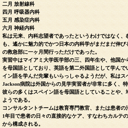
二月 放射線科
四月 呼吸器内科
五月 感染症内科
六月 神経内科
私は元来、内科志望者であったというわけではなく、む
も、遙かに魅力的でかつ日本の内科学がまだまだ伸び
の救急部に一ヶ月間行っただけであった。
実習中はマイアミ大学医学部の三、四年生や、他国か
を母国語としており、英語を第二外国語として学んで
イン語を学んだ先輩もいらっしゃるようだが、私はス
Jackson病院は外国からの見学実習者が非常に多
彼らの多くはスペイン語を母国語としていることや、
ようである。
コンサルタントチームは教育専門教官、または患者の
1年目で患者の日々の直接的なケア、すなわちカルテ
から構成される。