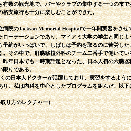
も有数の観光地で、バーやクラブの集中する一つの市で
の格安旅行も十分に楽しむことができた。
Jackson Memorial Hospitalで一年間実
たローテーションであり、マイアミ大学の学生と同じよ
予約がいっぱいで、しばしば予約を取るのに苦労した。J
。その中で、肝臓移植外科のチーム二番手で働いているの
。昨年日本でも一時期話題となった、日本人初の六臓器
い限りである。
にも多くの日本人ドクターが活躍しており、実習をするよ
あり、私は内科を中心としたプログラムを組んだ。以下
所見の取り方のレクチャー）