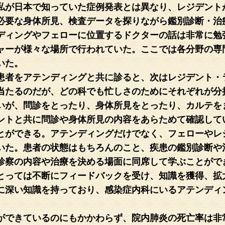
私が日本で知っていた症例発表とは異なり、レジデント
必要な身体所見、検査データを探りながら鑑別診断・治
ディングやフェローに位置するドクターの話は非常に勉
ャーが様々な場所で行われていた。ここでは各分野の専
いた。
患者をアテンディングと共に診ると、次はレジデント・
当たるのだが、どの科でも忙しさのためにそれぞれが分
いが、問診をとったり、身体所見をとったり、カルテを
ントと共に問診や身体所見の内容をあらためて確認して
とができる。アテンディングだけでなく、フェローやレ
いた。患者の状態はもちろんのこと、疾患の鑑別診断や
診察の内容や治療を決める場面に同席して学ぶことがで
とっては不断にフィードバックを受け、知識を獲得、拡
に深い知識を持っており、感染症内科にいるアテンディ
できているのにもかかわらず、院内肺炎の死亡率は非常