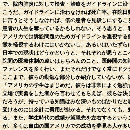
で、院内肺炎に対して検査・治療をガイドラインに沿
こうだ、ガイドラインに沿わなければ死亡率、在院日
に言うとそうしなければ、倍の患者を見殺しにするこ
患者の人生を奪っているかもしれない。そう思うと、
アメリカでは訴訟問題のためガイドラインを重視する
徴を軽視するわけにはいかないし、あるいはいたずら
日本での現状はどうかというと、それぞれが思うとこ
院間の医療体制の違いはもちろんのこと、医師間の知
ファレンスを多く行い、またそれだけでなく常にドク
ここまで、彼らの勤勉な部分しか紹介していないが、
「アメリカの学生はまじめだ。彼らは非常によく勉強
立場で実習をした者から言わせてもらえば、彼らは決
だろうが、持っている知識はみな深いものばかりだと
受けるのには余計に費用が掛かる。それでなくても、
る。また、学生時代の成績が就職先を左右するという
が、多くは自由の国アメリカでの成功を夢見る人が多