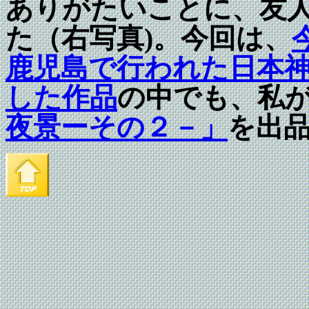
ありがたいことに、友
た（右写真)。今回は、
鹿児島で行われた日本
した作品
の中でも、私
夜景ーその２－」
を出