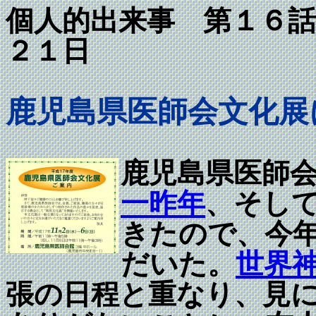
個人的出来事 第１
２１日
鹿児島県医師会文化展
鹿児島県医師
一昨年
、そし
きたので、今
だいた。
世界
張の日程と重なり、見