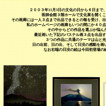
２００３年11月3日の文化の日から６日まで
医師会館３階ホールで文化展を開くこ
その画廊には一人３点まで出品できるとの報を受け、出
私のホームページの画廊もいつの間にか４０点
その中からどの作品を選ぶか悩ん
最近画いた下記のパステル画３点を出品す
３つの作品に共通のテーマは山と光
日の出前、日の出、そして日没の感動を画
なお右端の日没の絵は今回初登場の