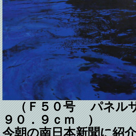
（Ｆ５０号 パネルサ
９０．９ｃｍ ）
今朝の南日本新聞に紹