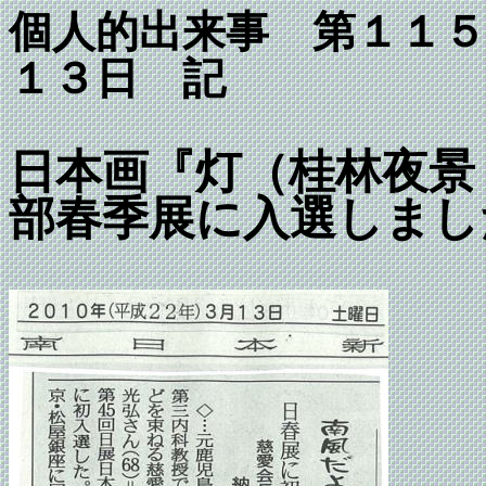
個人的出来事 第１
１３日 記
日本画『灯（桂林夜景
部春季展に入選しまし