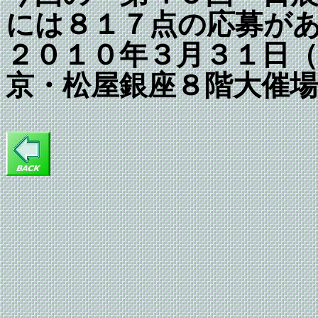
には８１７点の応募が
２０１０年３月３１日（
京・松屋銀座８階大催