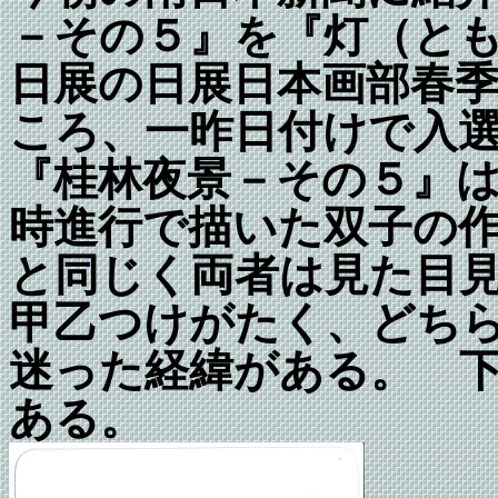
－その５』を『灯（と
日展の日展日本画部春
ころ、一昨日付けで入
『桂林夜景－その５』
時進行で描いた双子の
と同じく
両者は見た目
甲乙つけがたく、どち
迷った経緯がある。 
ある。