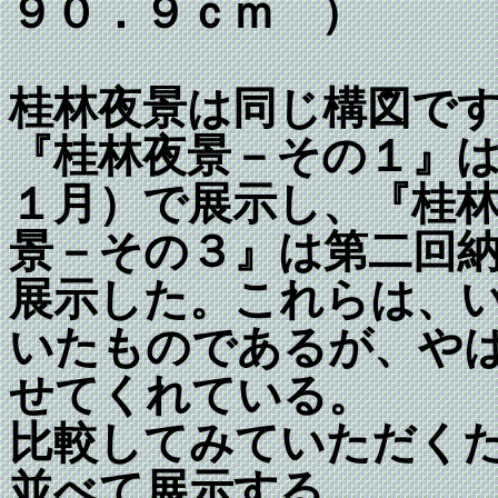
９０．９ｃｍ ）
桂林夜景は同じ構図で
『桂林夜景－その１』
１月）で展示し、
『桂
景－その３』
は
第二回
展示し
た。これらは、
いたものであるが、や
せてくれている。
比較してみていただく
並べて展示する。