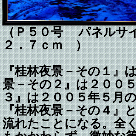
（Ｐ５０号 パネルサイ
２．７ｃｍ ）
『桂林夜景－その１』
景－その２』は２００
３』
は２００５年５月
『桂林夜景－その４』
流れたことになる。全