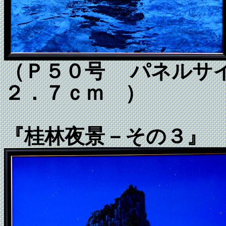
（Ｐ５０号 パネルサイ
２．７ｃｍ ）
『桂林夜景－その３』