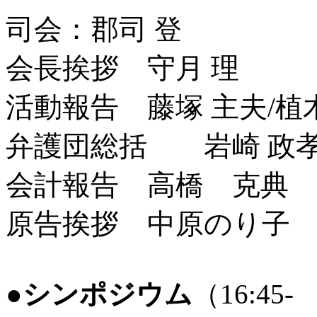
司会：郡司
登
会長挨拶 守月 理
活動報告 藤塚 主夫
/植
弁護団総括 岩崎 政
会計報告 高橋 克典
原告挨拶 中原のり子
●
シンポジウム
（16:45-