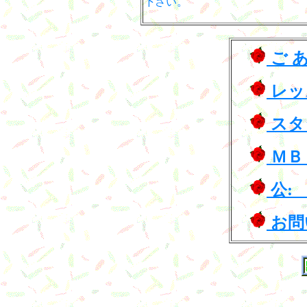
下さい。
ご あ
レッ
スタ
ＭＢ
公:
お問