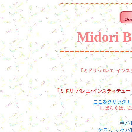
Midori Ba
｢ミドリ･バレエ･イン
｢ミドリ･バレエ･インスティテュ
ここをクリック！！ http
しばらくは、
当バ
クラシックバ