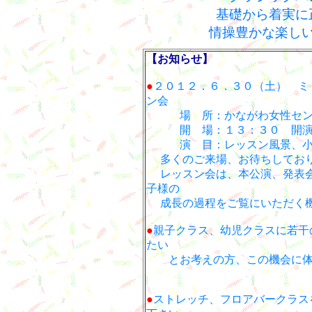
基礎から着実に
情操豊かな楽し
【お知らせ】
●
２０１２．６．３０（土）
ミ
ン会
場 所：かながわ女性センタ
開 場：１３：３０ 開
演 目：レッスン風景、
多くのご来場、お待ちしてお
レッスン会は、本公演、発表会
子様の
成長の過程をご覧にいただく機
●
親子クラス、幼児クラスに若干
たい
とお考えの方、この機会に体験
●
ストレッチ、フロアバークラス