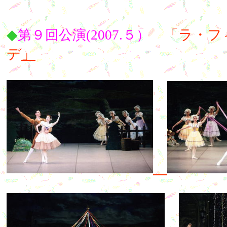
◆
「ラ・
フ
第９回公演(2007.５）
デ
」