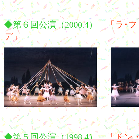
◆第６回公演（2000.4）
「ラ･フ
デ」
◆第５回公演（1998.4）
「ドン