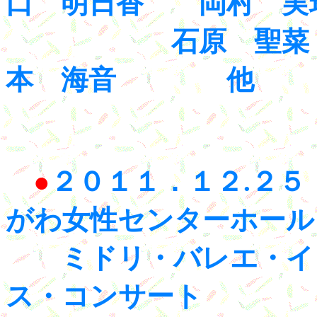
口 明日香 岡村 実
石原 聖菜 
本 海音 他
●
２０１１．１２.２５（
がわ女性センターホール
ミドリ・バレエ・イ
ス・コンサート