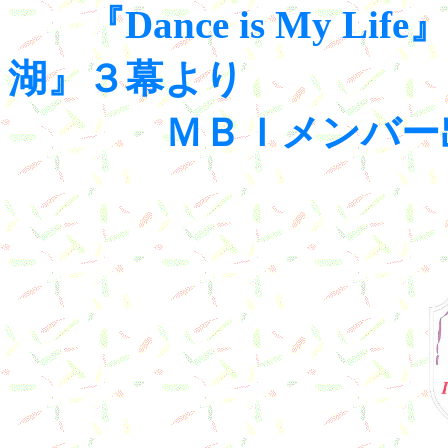
『Dance is My Li
湖』３幕より
ＭＢＩメンバー