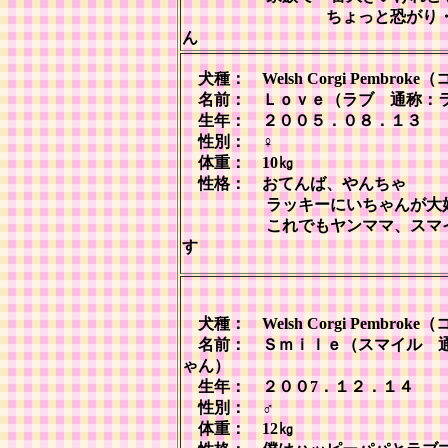
ちょっと恐がり・ド
ん
犬種： Welsh Corgi Pembrok
名前： Ｌｏｖｅ（ラブ 通称：
生年： ２００５．０８．１３
性別： ♀
体重： 10㎏
性格： おてんば、やんちゃ
ラッキーにいちゃんが大
これでもヤンママ、スマイ
す
犬種： Welsh Corgi Pembrok
名前： Ｓｍｉｌｅ（スマイル 
ゃん）
生年： ２００7．１２．１４
性別： ♂
体重： 12㎏