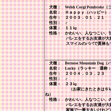
犬種： Welsh Corgi Pembrok
名前： Ｈａｐｐｙ（ハッピー）
生年： ２００３．０１．２１
性別： ♂
体重： １１㎏
性格： かわいい、人なつこい、
バレエをするお友達が大
スマイルのパパで貫禄もつ
犬種： Bernese Mountain Do
名前： Lucky（ラッキー 通称
生年： ２００４．０３．２３
性別： ♂
体重： ２３㎏
（お家にきたときは６㎏だ
ね）
性格： かわいい、人なつこい、
バレエをするお友達が大
家族で一番大きいけれど