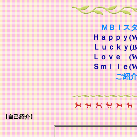
ＭＢＩス
Ｈａｐｐｙ(Wels
Ｌｕｃｋｙ(Bern
Ｌｏｖｅ (Wels
Ｓｍｉｌｅ(Wels
ご紹
【自己紹介】