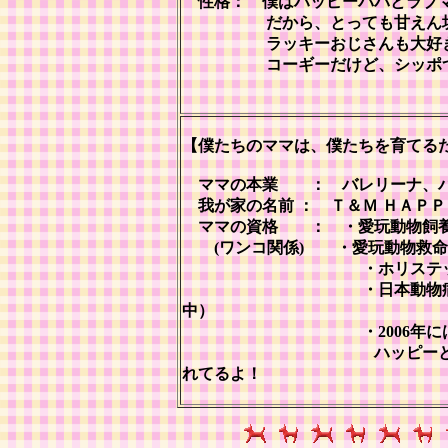
性格： 僕はハッピーパパとラブ
だから、とっても甘えん
ラッキーおじさんも大好
コーギーだけど、シッポ
【僕たちのママは、僕たちを育てる
ママの本業 ： バレリーナ、バ
我が家の名前 ： Ｔ＆Ｍ ＨＡＰＰＹ F
ママの資格 ： ・愛玩動物飼養
(ワンコ関係) ・愛玩動物救命
・ホリステックケア
・日本動物病院福祉協会
中）
・2006年には、イアン
ハッピーと共に参加。そ
れてるよ！