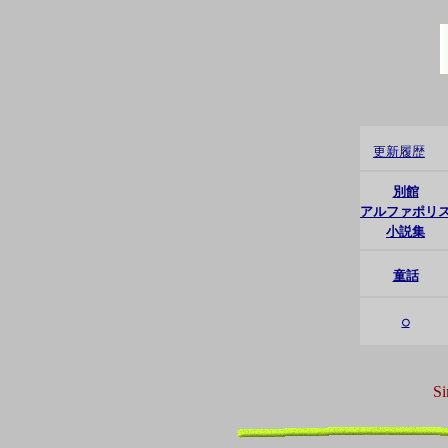
更新履歴
別館
アルファポリ
小説集
童話
○
Si