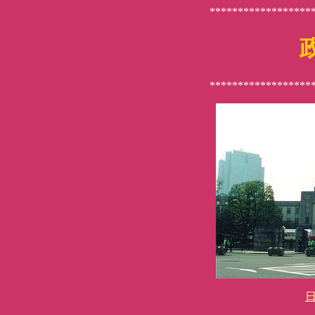
******************
******************