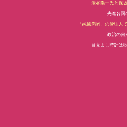
渋谷陽一氏と保
先進各国
「純風満帆」の管理人
政治の何
目覚まし時計は