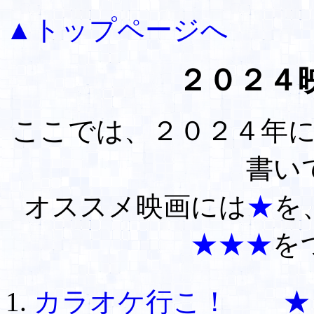
▲トップページへ
２０２４
ここでは、２０２４年
書い
オススメ映画には
★
を
★★★
を
カラオケ行こ！ ★