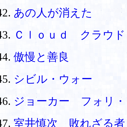
あの人が消えた
Ｃｌｏｕｄ クラウド
傲慢と善良
シビル・ウォー
ジョーカー フォリ
室井慎次 敗れざる