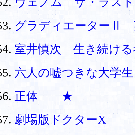
ヴェノム ザ・ラスト
グラディエーターⅡ
室井慎次 生き続け
六人の嘘つきな大学生
正体 ★
劇場版ドクターX