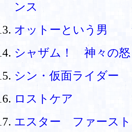
ンス
オットーという男 
シャザム！ 神々の怒
シン・仮面ライダー
ロストケア
エスター ファース