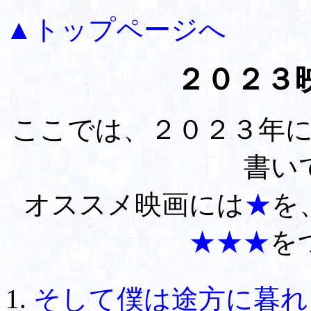
▲トップページへ
２０２３
ここでは、２０２３年
書い
オススメ映画には
★
を
★★★
を
そして僕は途方に暮れ