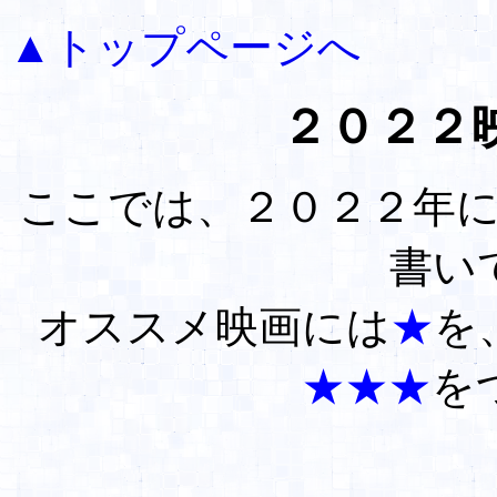
▲トップページへ
２０２２
ここでは、２０２２年
書い
オススメ映画には
★
を
★★★
を