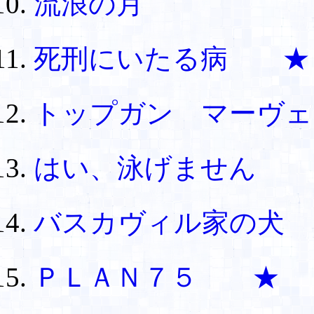
流浪の月
死刑にいたる病 ★
トップガン マーヴ
はい、泳げません
バスカヴィル家の犬 
ＰＬＡＮ７５ ★