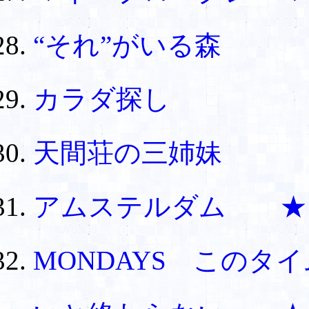
“それ”がいる森
カラダ探し
天間荘の三姉妹
アムステルダム ★
MONDAYS このタ