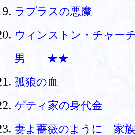
ラプラスの悪魔
ウィンストン・チャー
男 ★★
孤狼の血
ゲティ家の身代金
妻よ薔薇のように 家