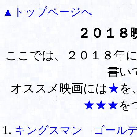
▲トップページへ
２０１８
ここでは、２０１８年
書い
オススメ映画には
★
を
★★★
を
キングスマン ゴール