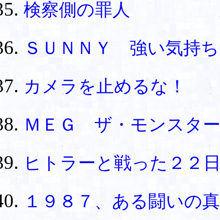
検察側の罪人
ＳＵＮＮＹ 強い気持ち
カメラを止めるな！ 
ＭＥＧ ザ・モンスタ
ヒトラーと戦った２２
１９８７、ある闘いの