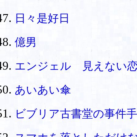
日々是好日
億男
エンジェル 見えない
あいあい傘
ビブリア古書堂の事件