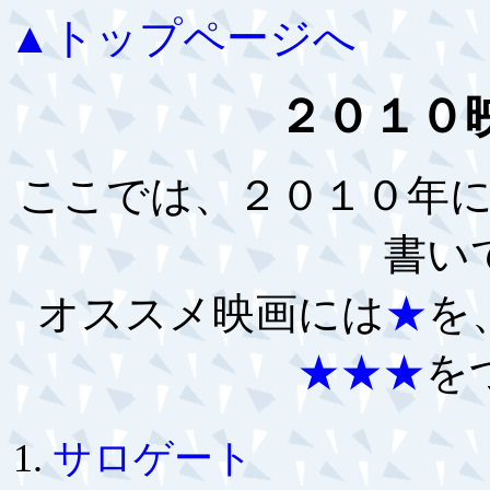
▲トップページへ
２０１０
ここでは、２０１０年
書い
オススメ映画には
★
を
★★★
を
サロゲート