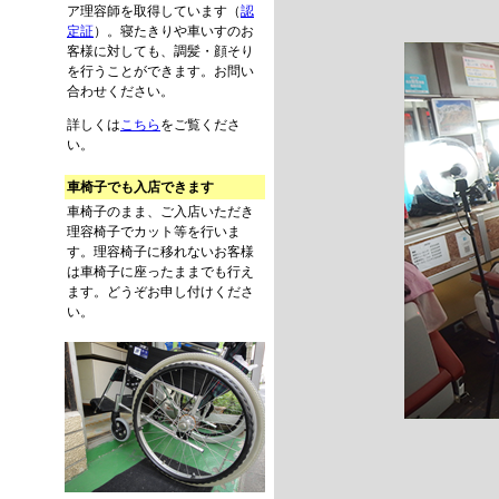
ア理容師を取得しています（
認
定証
）。寝たきりや車いすのお
客様に対しても、調髪・顔そり
を行うことができます。お問い
合わせください。
詳しくは
こちら
をご覧くださ
い。
車椅子でも入店できます
車椅子のまま、ご入店いただき
理容椅子でカット等を行いま
す。理容椅子に移れないお客様
は車椅子に座ったままでも行え
ます。どうぞお申し付けくださ
い。