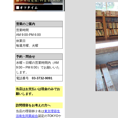
営業のご案内
営業時間
AM 9:00-PM 6:00
休業日
毎週月曜、火曜
予約・問合せ
水曜～日曜の営業時間内（AM
9:00～PM 6:00）でお願いいた
します。
電話番号
03-3732-9091
当店はお支払いは現金のみでお
願いします。
訪問理容をお考えの方へ
当店の理容師２名は
東京理容生
活衛生同業組合
認定のTOKYOケ