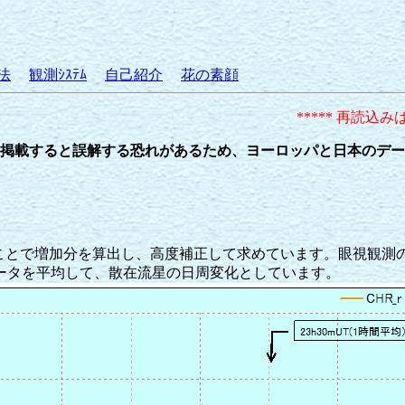
法
観測ｼｽﾃﾑ
自己紹介
花の素顔
***** 再読込
掲載すると誤解する恐れがあるため、ヨーロッパと日本のデー
ることで増加分を算出し、高度補正して求めています。眼視観測
ータを平均して、散在流星の日周変化としています。