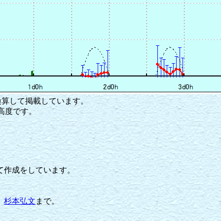
に換算して掲載しています。
点高度です。
て作成をしています。
、
杉本弘文
まで。