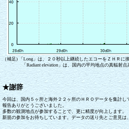
（補足) 「Long」は、２０秒以上継続したエコーをＺＨＲ
「Radiant elevation」は、国内の平均地点の真輻射
★謝辞
今回は、国内５ヶ所と海外２２ヶ所のＨＲＯデータを集計し
報告ありがとうございました。
多数の観測地点が参加することで、更に精度が向上します。
新規の参加をお待ちしています。データの送り先とご意見は