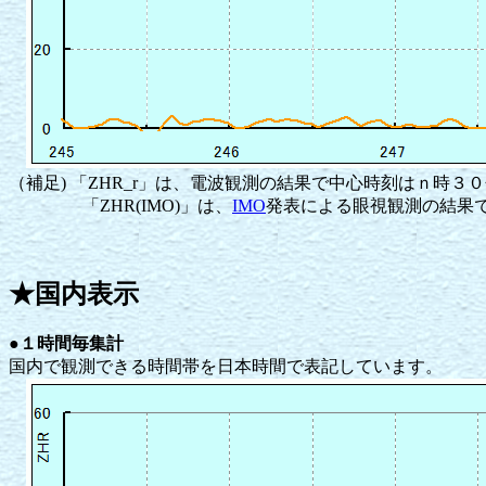
（補足) 「ZHR_r」は、電波観測の結果で中心時刻はｎ時３
「ZHR(IMO)」は、
IMO
発表による眼視観測の結果
★国内表示
●１時間毎集計
国内で観測できる時間帯を日本時間で表記しています。