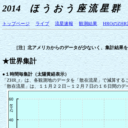
2014 ほ う お う 座 流 星 群
トップページ
ライブ
流星速報
観測結果
HROのZHR
［注］北アメリカからのデータが少ないく、集計結果を
★世界集計
●１時間毎集計（太陽黄経表示）
「ZHR_r」は、各観測地のデータを「散在流星」で減算す
「散在流星」は、１１月２２日～１２月７日の１６日間のデ