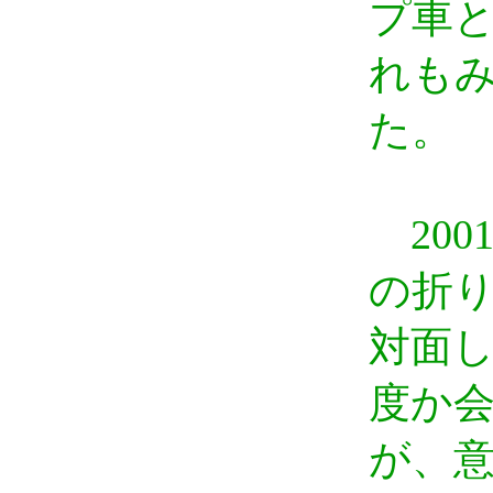
プ車
れも
た。
200
の折り
対面
度か
が、