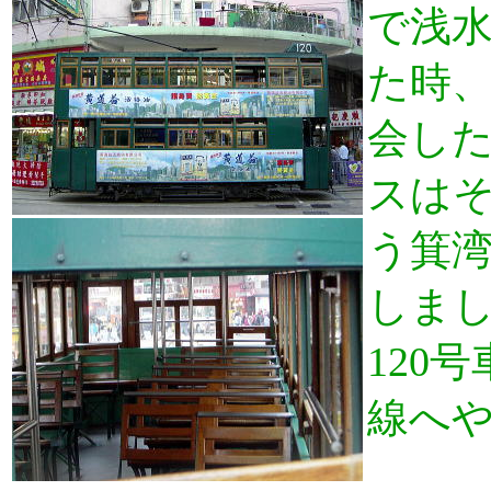
で浅
た時、
会し
スは
う箕湾（
しま
120
線へ