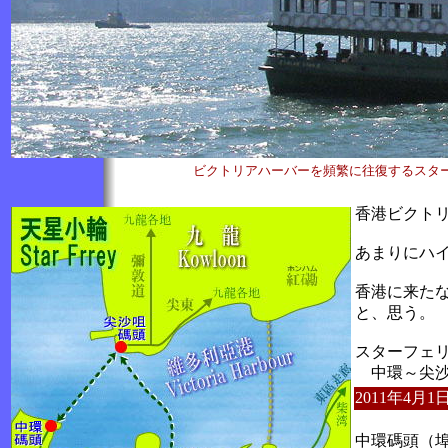
ビクトリアハーバーを頻繁に往復するスターフ
香港ビクト
あまりにハ
香港に来た
と、思う。
スターフェリ
中環～尖沙
2011年4
中環碼頭（埠