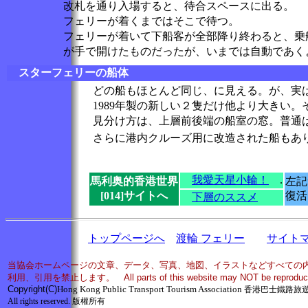
改札を通り入場すると、待合スペースに出る。
フェリーが着くまではそこで待つ。
フェリーが着いて下船客が全部降り終わると、乗
が手で開けたものだったが、いまでは自動であくよう
スターフェリーの船体
どの船もほとんど同じ、に見える。が、実
1989年製の新しい２隻だけ他より大きい。
見分け方は、上層前後端の船室の窓。普通
さらに港内クルーズ用に改造された船もあ
我愛天星小輪！
.
馬利奥的香港世界
左記
[014]サイトへ
復活
下層のススメ
トップページへ
渡輪 フェリー
サイト
当協会ホームページの文章、データ、写真、地図、イラストなどすべての
利用、引用を禁止します。 All parts of this website may NOT be reproduced in 
Copyright
(C)
Hong Kong Public Transport Tourism Association
香港巴士鐵路旅
All rights reserved.
版權所有