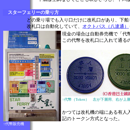
スターフェリーの乗り方
どの乗り場でも入り口だけに改札口があり、下船
改札口は自動化していて、
オクトパス（八達通）
現金の場合は自動券売機で「代幣
この代幣を改札口に入れて通る
↑代幣（Token） 左が下層用、右が上
かつては改札機の端にある有人入
記のトークン方式となった。
↑代幣販売機