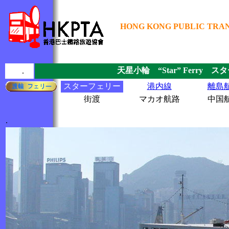
HONG KONG PUBLIC TRAN
天星小輪 “Star” Ferry スタ
.
スターフェリー
港内線
離島
街渡
マカオ航路
中国
.