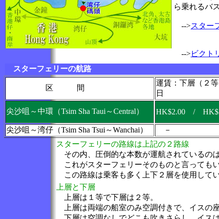
ら乗れるバ
-->
スター
-->
ビクト
スターフェリーの航路
運賃：下層（２等
区 間
日
尖沙咀～中環（Tsim Sha Taui～Central）
HK$2.00 / HK$2
尖沙咀～湾仔（Tsim Sha Tsui～Wanchai）
－
スターフェリーの路線は上記の２路線
その内、圧倒的な本数が運航されているのは
これがスターフェリーそのものと言ってもい
この路線は乗客も多く上下２層を使用してい
上層と下層
上層は１等で下層は２等。
上層は両端の船室のみ空調付きで、イスの座
下層は空調なしでどこも吹きさらし、イスは