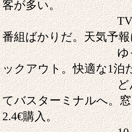
客が多い。
TVはネルソ
番組ばかりだ。天気予報
ゆっくり支度し
ックアウト。快適な1泊
どんより空の
てバスターミナルへ。窓
2.4€購入。