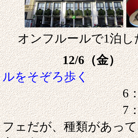
オンフルール
で1泊し
12/6（金）
ルをそぞろ歩く
6：30起
7：15朝食へ
フェだが、種類があって