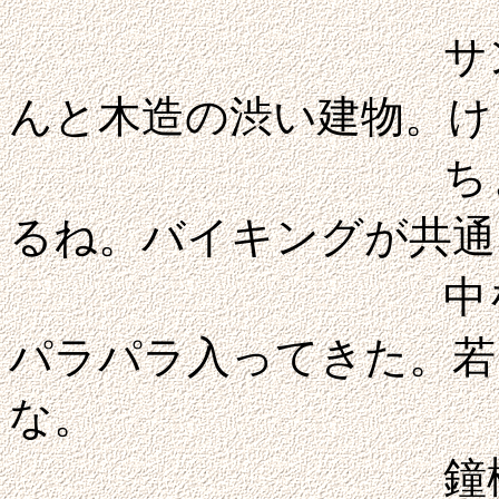
サント・カト
んと木造の渋い建物。け
ちょっとノル
るね。バイキングが共通
中を見物して
パラパラ入ってきた。若
な。
鐘楼も趣があ