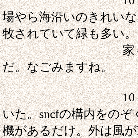
10：20発の
場やら海沿いのきれいな
牧されていて緑も多い。
家々や小屋が
だ。なごみますね。
10：51ドー
いた。sncfの構内をの
機があるだけ。外は風が