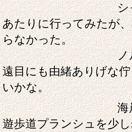
シャネルが初
あたりに行ってみたが、
らなかった。
ノルマンディ
遠目にも由緒ありげな佇
いかな。
海岸へ出た。
遊歩道プランシュを少し