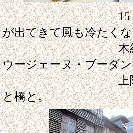
15：20再び
が出てきて風も冷たくな
木組みの家並
ウージェーヌ・ブーダン
上階からの眺
と橋と。