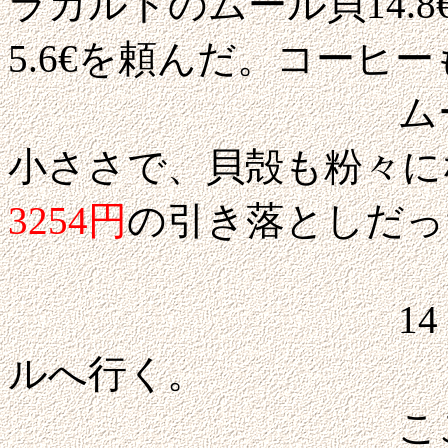
ラカルトのムール貝14.
5.6€を頼んだ。コーヒ
ムール貝は未
小ささで、貝殻も粉々
3254円
の引き落としだっ
14：00に店
ルへ行く。
ここの魚市場