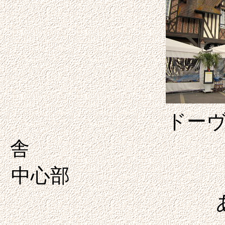
ドー
舎 ド
中心部