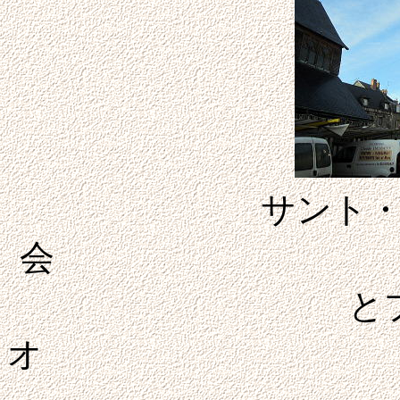
サント
会
と