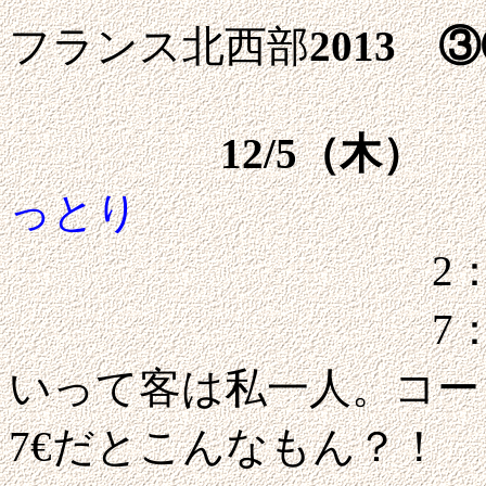
フランス北西部
2013 
12/5（木）
っとり
2：00に目が
7：30に2F
いって客は私一人。コー
7€だとこんなもん？！