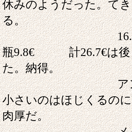
休みのようだった。てき
る。
16.9€のム
瓶9.8€ 計26.7€
た。納得。
アントレは生
小さいのはほじくるのに
肉厚だ。
メインはタラ