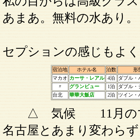
私の目からは高級クラス
あまあ。無料の水あり。
台北
セプションの感じもよく
宿泊地
ホテル名
泊数
形
マカオ
カーサ・レアル
4泊
ダブル・
〃
グランビュー
1泊
ダブル・
台北
華華大飯店
2泊
ツイン・
△ 気候 11月のマ
名古屋とあまり変わらず