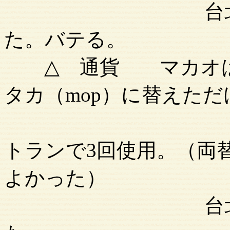
台北は真夏の
た。バテる。
△ 通貨 マカオは空港
タカ（mop）に替えた
クレジット
トランで3回使用。（両
よかった）
台北は前回の