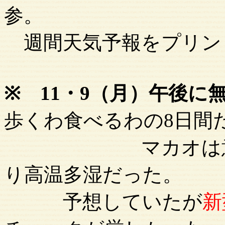
参。
週間天気予報をプリン
※ 11・9（月）午後に
歩くわ食べるわの8日間
マカオは意外と
り高温多湿だった。
予想していたが
新