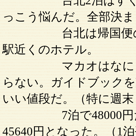
台北2泊はすぐに
っこう悩んだ。全部決ま
台北は帰国便の出
駅近くのホテル。
マカオはなにしろ
らない。ガイドブックを
いい値段だ。（特に週末
7泊で48000円だ
45640円となった。（1