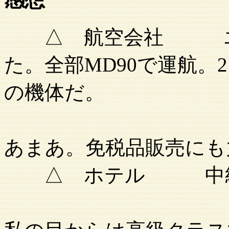
△ 航空会社 エバ
た。全部MD90で運航。
の機体だ。
定刻運航で
あまあ。免税品販売にも
△ ホテル 中級ク
マカ