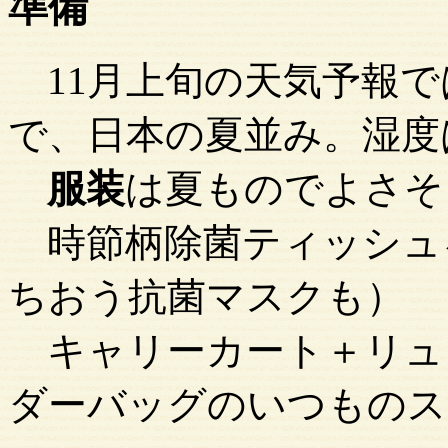
準備
11月上旬の天気予報では
で、日本の夏並み。湿度
服装
は夏ものでよさそ
時節柄除菌ティッシュ
ちおう抗菌マスクも）
キャリーカート＋リュ
ダーバッグのいつものス