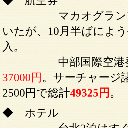
◆ 航空券
マカオグランプリ
いたが、10月半ばによ
入。
中部国際空港発台
37000円
。サーチャージ諸
2500円で総計
49325円
。
◆ ホテル