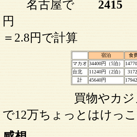
名古屋で
2415
円 1mop
＝2.8円で計算
宿泊
食
マカオ
34400円（5泊）
1477
台北
11240円（2泊）
317
計
45640円
1794
買物やカジノはし
で12万ちょっとはけっ
感想