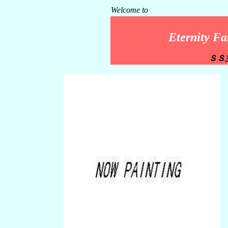
Welcome to
Eternity Fa
ＳＳ