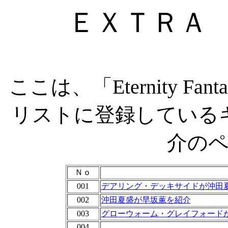
ＥＸＴＲＡ
ここは、「Eternity Fant
リストに登録している
介の
Ｎｏ
001
デアリング・デッキサイドが沖田
002
沖田夏盛が早坂薫を紹介
003
グローウォーム・グレイフォード
004